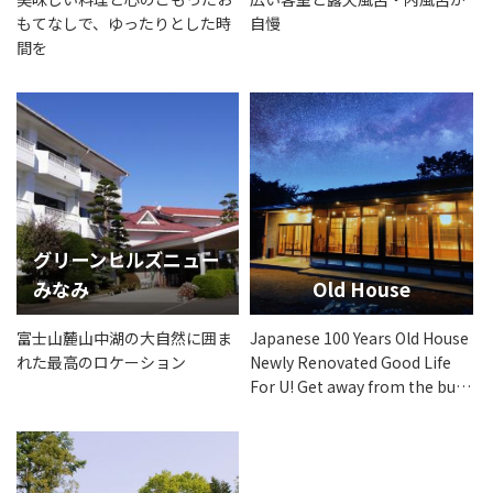
もてなしで、ゆったりとした時
自慢
間を
グリーンヒルズニュー
みなみ
Old House
富士山麓山中湖の大自然に囲ま
Japanese 100 Years Old House
れた最高のロケーション
Newly Renovated Good Life
For U! Get away from the busy
city life and stay at a
traditional Japanese home.