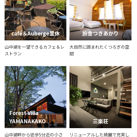
café＆Auberge里休
旅舎つきあかり
山中湖を一望できるカフェ＆レ
大自然に囲まれたくつろぎの空
ストラン
間
Forest Villa
YAMANAKAKO
三楽荘
山中湖畔から徒歩5分近の小さ
リニューアルした綺麗で充実し