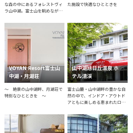
な森の中にあるフォレストヴィ
た施設で快適なひとときを
ラ山中湖。富士山を眺めなが
ら、ゆったりとした時間をお過
ごしいただけます。
VOYAN Resort富士山
山中湖旭日丘温泉 ホ
中湖・月湖荘
テル清渓
～ 絶景の山中湖畔、月湖荘で
富士山麓・山中湖畔の豊かな自
特別なひとときを ～
然の中で、インドア・アウトド
アともに楽しめる恵まれたロケ
ーション