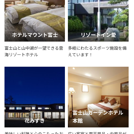
ホテルマウント富士
リゾートイン愛
富士山と山中湖が一望できる雲
多岐にわたるスポーツ施設を備
海リゾートホテル
えています！
富士山ガーデンホテル
花みずき
本館
美味しい料理と心のこもったお
広い客室と露天風呂・内風呂が