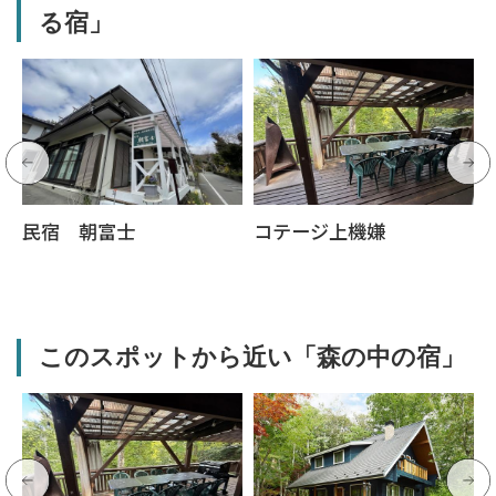
る宿」
民宿 朝富士
コテージ上機嫌
このスポットから近い「森の中の宿」