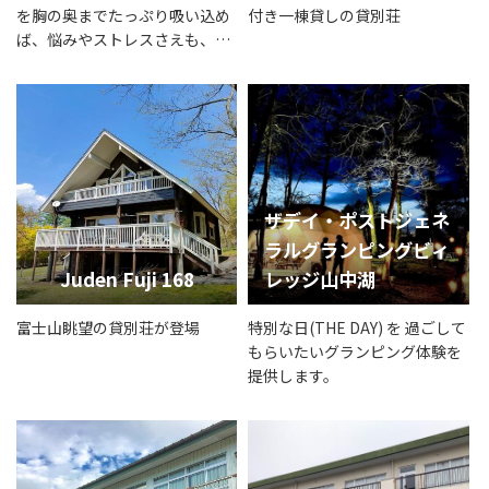
を胸の奥までたっぷり吸い込め
付き一棟貸しの貸別荘
ば、悩みやストレスさえも、き
っととびきりの笑顔に変わるは
ず。
ザデイ・ポストジェネ
ラルグランピングビィ
Juden Fuji 168
レッジ山中湖
富士山眺望の貸別荘が登場
特別な日(THE DAY) を 過ごして
もらいたいグランピング体験を
提供します。