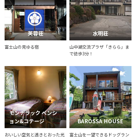
芙蓉荘
水明荘
富士山の見ゆる宿
山中湖交流プラザ「きらら」ま
で徒歩3分！
モンテラック ペンシ
ョン&コテージ
BAROSSA HOUSE
おいしい空気と透きとおった光
富士山を一望できるドッグラン