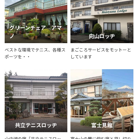
グリーンチェア アマ
ノ
向山ロッヂ
ベストな環境でテニス、各種ス
まごころサービスをモットーと
ポーツを・・
しています
共立テニスロッヂ
富士見館
山中湖の宿「共立テニスロッ
富士山の麓に佇む宿と貸し切り