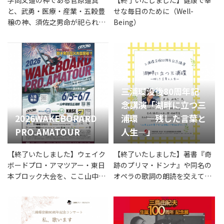
と、武勇・医療・産業・五穀豊
せな毎日のために（Well-
穣の神、須佐之男命が祀られて
Being）
いる平野天満宮の例大祭り
三浦環没後80周年記
念講演「湖畔に立つ三
2026WAKEBORARD
浦環 ―残した言葉と
PRO.AMATOUR
人生―」
【終了いたしました】ウェイク
【終了いたしました】著書『奇
ボードプロ・アマツアー・東日
跡のプリマ・ドンナ』や同名の
本ブロック大会を、ここ山中湖
オペラの歌詞の朗読を交えて、
で開催！
三浦環の「愛と芸術と人生」に
ついて語る、、、