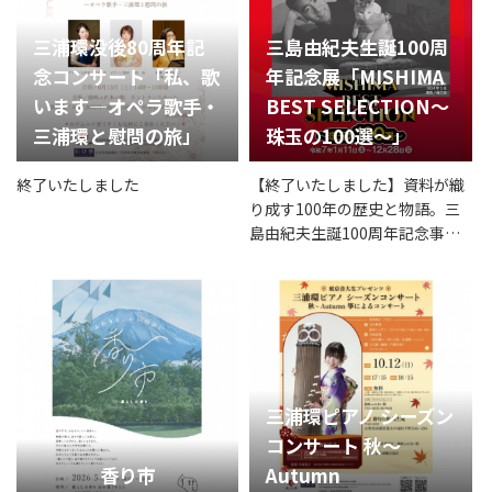
三浦環没後80周年記
三島由紀夫生誕100周
念コンサート「私、歌
年記念展「MISHIMA
います―オペラ歌手・
BEST SELECTION～
三浦環と慰問の旅」
珠玉の100選～」
終了いたしました
【終了いたしました】資料が織
り成す100年の歴史と物語。三
島由紀夫生誕100周年記念事
業、待望の第1弾！
三浦環ピアノ シーズン
コンサート 秋～
香り市
Autumn