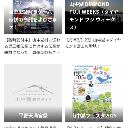
山中湖 DIAMOND
周遊型謎解きゲーム
FUJI WEEKS（ダイヤ
伝説の白龍をよびさま
モンド フジ ウィーク
せ！
ス）
【随時受付中】山中湖村に伝わ
【毎年2/1-22】山中湖はダイヤ
る豊玉姫伝説に登場する伝説が
モンド富士の聖地！
題材になった、周遊型謎解きゲ
ーム
平野天満宮祭
山中湖フェスタ2025
学問文道の神である菅原道真
【終了いたしました】健康で幸