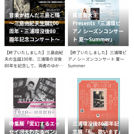
音楽が結んだ三島と環
東京音大生
～三島由紀夫生誕100
Presents「三浦環ピ
周年・三浦環没後80
アノ シーズンコンサー
周年記念コンサート～
ト 夏～Summer」
【終了いたしました】三島由紀
【終了いたしました】三浦環ピ
夫の生誕100年、三浦環の没後
アノ シーズンコンサート 夏～
80年を記念して、両者のゆかり
Summer
に着目した講演会とコンサート
を開催します。
特集展「変幻するエッ
三浦環没後80周年記
セイ――冴えわたるペン」
念展「私、歌います」