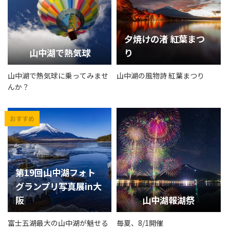
夕焼けの渚 紅葉まつ
山中湖で熱気球
り
山中湖で熱気球に乗ってみませ
山中湖の風物詩 紅葉まつり
んか？
第19回山中湖フォト
グランプリ写真展in大
阪
山中湖報湖祭
富士五湖最大の山中湖が魅せる
毎夏、8/1開催