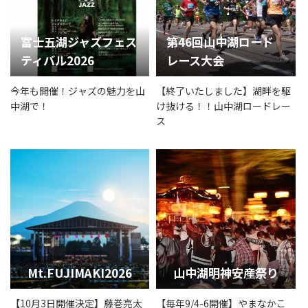
富士五湖ジャズフェス
第46回山中湖ロード
ティバル2026
レース大会
今年も開催！ジャズの魅力を山
【終了いたしました】湖畔を駆
中湖で！
け抜ける！！山中湖ロードレー
ス
Mt.FUJIMAKI2026
山中湖明神安産祭り
【10月3日開催決定】藤巻亮太
【毎年9/4-6開催】やまなかこ