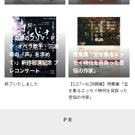
「奇跡のプリマ・ドン
ナ -オペラ歌手・三浦
環の「声」を求め
特集展「生を象るエッ
て-」新作初演記念 プ
セイ――時代を背負った苦
レコンサート
悩の作家」
終了いたしました
【1/17～6/28開催】特集展「生
を象るエッセイ――時代を背負った
苦悩の作家」
P R