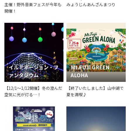
主催！野外音楽フェスが今年も
みょうじんあんざんまつり
開催！
イルミネーション・フ
Mt.FUJI GREEN
ァンタジウム
ALOHA
【12/1～1/12開催】冬の澄んだ
【終了いたしました】山中湖で
空気に光が灯る…！
夏を満喫♪