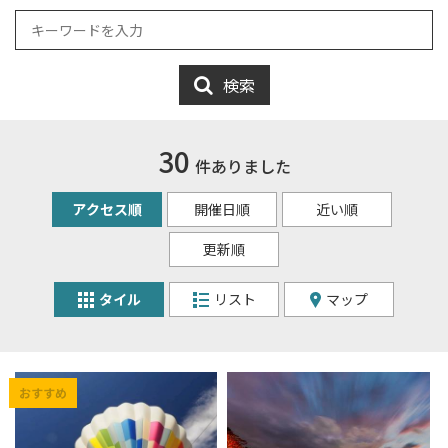
検索
30
件ありました
アクセス順
開催日順
近い順
更新順
タイル
リスト
マップ