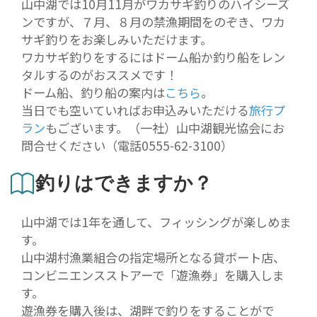
山中湖では10月11月がワカサギ釣りのハイシーズ
ンですが、７月、８月の禁漁期間をのぞき、ワカ
サギ釣りをお楽しみいただけます。
ワカサギ釣りをするにはドーム船か釣り船をレン
タルするのがおススメです！
ドーム船、釣り船の案内は
こちら
。
当日でも空いていればお申込みいただける
旅行プ
ラン
もございます。（一社）山中湖観光協会にお
問合せください（電話0555-62-3100）
釣りはできますか？
山中湖では1年を通して、フィッシングが楽しめま
す。
山中湖村漁業組合の指定場所となる貸ボート店、
コンビニエンスストアーで「遊漁券」を購入しま
す。
遊漁券を購入後は、湖畔で釣りをすることがで