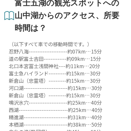
富士五湖の観光スポットへの
山中湖からのアクセス、所要
時間は？
（以下すべて車での移動時間です。）
忍野八海----------------------約07km…15分
道の駅富士吉田-------------約09km…15分
北口本宮冨士浅間神社----約11km…20分
富士急ハイランド----------約15km…30分
新倉山（忠霊塔）----------約15km…30分
河口湖-------------------------約15km…30分
新倉山（忠霊塔）----------約15km…30分
鳴沢氷穴----------------------約25km…40分
西湖----------------------------約25km…40分
精進湖-------------------------約31km…40分
本栖湖-------------------------約38km…50分