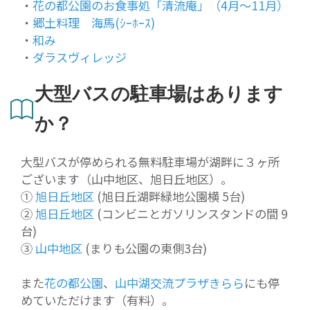
・
花の都公園のお食事処「清流庵」（4月〜11月）
・
郷土料理 海馬(ｼｰﾎｰｽ)
・
和み
・
ダラスヴィレッジ
大型バスの駐車場はあります
か？
大型バスが停められる無料駐車場が湖畔に３ヶ所
ございます（山中地区、旭日丘地区）。
①
旭日丘地区
(旭日丘湖畔緑地公園横 5台)
②
旭日丘地区
(コンビニとガソリンスタンドの間 9
台)
③
山中地区
(まりも公園の東側3台)
また
花の都公園
、
山中湖交流プラザきらら
にも停
めていただけます（有料）。