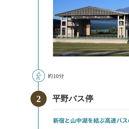
約10分
平野バス停
新宿と山中湖を結ぶ高速バス