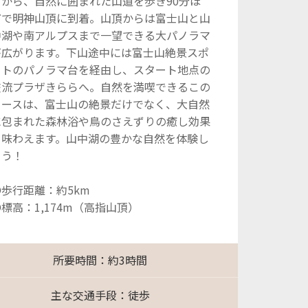
こから、自然に囲まれた山道を歩き90分ほ
どで明神山頂に到着。山頂からは富士山と山
中湖や南アルプスまで一望できる大パノラマ
が広がります。下山途中には富士山絶景スポ
ットのパノラマ台を経由し、スタート地点の
交流プラザきららへ。自然を満喫できるこの
コースは、富士山の絶景だけでなく、大自然
に包まれた森林浴や鳥のさえずりの癒し効果
を味わえます。山中湖の豊かな自然を体験し
よう！
●歩行距離：約5km
標高：1,174m（高指山頂）
所要時間：約3時間
主な交通手段：徒歩