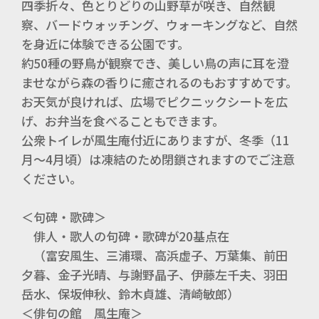
四季折々、色とりどりの山野草が咲き、自然観
察、バードウォッチング、ウォーキングなど、自然
を身近に体験できる公園です。
約50種の野鳥が観察でき、美しい鳥の声に耳を澄
ませながら森の香りに癒されるのもおすすめです。
お天気が良ければ、広場でピクニックシートを広
げ、お弁当を食べることもできます。
公衆トイレが風生庵付近にありますが、冬季（11
月～4月頃）は凍結のため閉鎖されますのでご注意
ください。
＜句碑・歌碑＞
俳人・歌人の句碑・歌碑が20基点在
（富安風生、三浦環、高浜虚子、万葉集、前田
夕暮、金子光晴、与謝野晶子、伊藤左千夫、羽田
岳水、保坂伸秋、鈴木貞雄、清崎敏郎）
＜俳句の館 風生庵＞