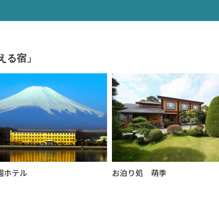
える宿」
園ホテル
お泊り処 萌季