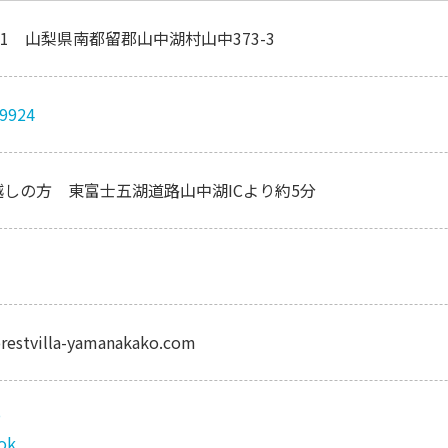
501 山梨県南都留郡山中湖村山中373-3
-9924
しの方 東富士五湖道路山中湖ICより約5分
restvilla-yamanakako.com
P
ok