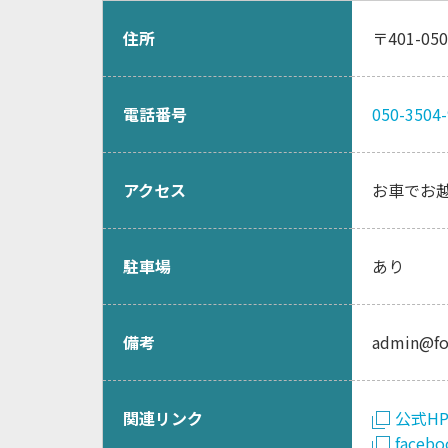
住所
〒401-0
電話番号
050-3504
アクセス
お車でお越
駐車場
あり
備考
admin@fo
関連リンク
公式H
facebo