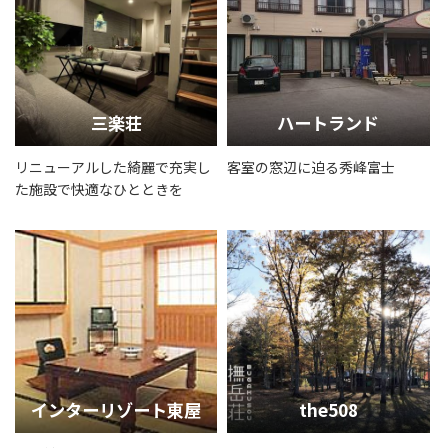
三楽荘
ハートランド
リニューアルした綺麗で充実し
客室の窓辺に迫る秀峰富士
た施設で快適なひとときを
インターリゾート東屋
the508