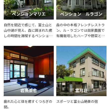
ペンションマリエ
ペンション ルラゴン
自然を間近で感じて、富士山と
森の中の本格フレンチレストラ
山中湖が見え、森に囲まれた癒
ン、ル・ラゴンでは自家農園で
しの時間を満喫するペンション
有機栽培したハーブや野菜と、
マリエ
山梨県産の地元食材をふんだん
に使用した至高のフレンチをご
堪能いただけます。
岩魚茶舎
富月荘
疲れた心と体を癒すくつろぎの
スポーツと富士山絶景の宿
間。