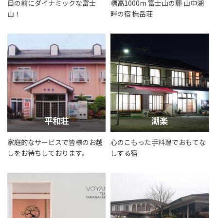
目の前にダイナミックな富士
標高1000m 富士山の麓 山中湖
山！
畔の宿 撫岳荘
平和荘
湖楽
家庭的なサービスで皆様のお越
心のこもった手料理でおもてな
しをお待ちしております。
しする宿