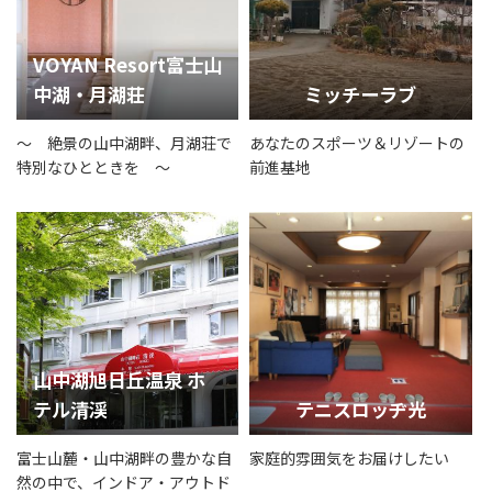
VOYAN Resort富士山
中湖・月湖荘
ミッチーラブ
～ 絶景の山中湖畔、月湖荘で
あなたのスポーツ＆リゾートの
特別なひとときを ～
前進基地
山中湖旭日丘温泉 ホ
テル清渓
テニスロッヂ光
富士山麓・山中湖畔の豊かな自
家庭的雰囲気をお届けしたい
然の中で、インドア・アウトド