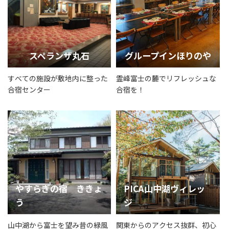
スペランザ丸石
グループインほりのや
すべての施設が敷地内に整った
霊峰富士の麓でリフレッシュな
合宿センター
合宿を！
やすらぎの宿 ききょ
PICA山中湖ヴィレッ
う
ジ
山中湖から富士を望み昔の緑風
関東からのアクセス抜群、初心