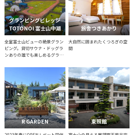
グランピングビレッジ
TOTONOI 富士山中湖
旅舎つきあかり
全室富士山ビューの絶景グラン
大自然に囲まれたくつろぎの空
ピング。貸切サウナ・ドッグラ
間
ンありの誰でも楽しめるグラン
ピング♪
R GARDEN
東照館
2023年春にOPEN！ペット同伴
富士山の見える展望露天風呂完