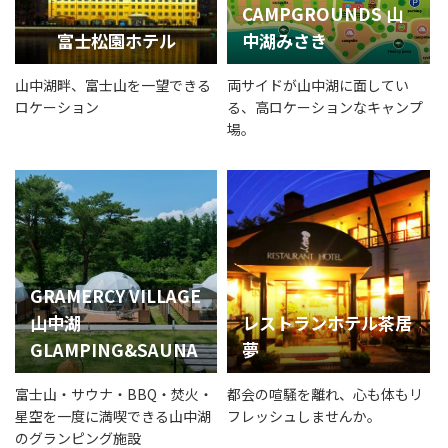
CAMPGROUNDS 山
富士松園ホテル
中湖みさき
山中湖畔、富士山を一望できる
両サイドが山中湖に面してい
ロケーション
る、高ロケーションなキャンプ
場。
GRAMERCY VILLAGE
山中湖
レストランホテル茶居
GLAMPING&SAUNA
夢
富士山・サウナ・BBQ・焚火・
都会の喧騒を離れ、心も体もリ
星空を一度に満喫できる山中湖
フレッシュしませんか。
のグランピング施設