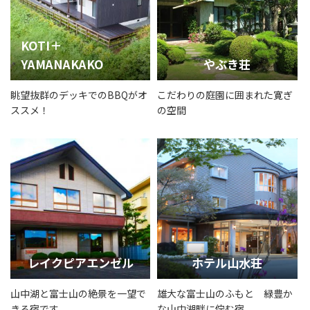
KOTI＋
YAMANAKAKO
やぶき荘
眺望抜群のデッキでのBBQがオ
こだわりの庭園に囲まれた寛ぎ
ススメ！
の空間
レイクピアエンゼル
ホテル山水荘
山中湖と富士山の絶景を一望で
雄大な富士山のふもと 緑豊か
きる宿です。
な山中湖畔に佇む宿