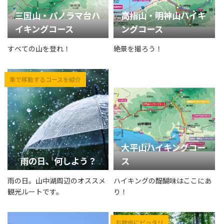
三国山・パノラマ台ハ
高指山・明神山ハイキ
イキングコース
ングコース
すべての山を登れ！
絶景を撮ろう！
大平山ハイキングコー
雨の日、何しよう？
ス
雨の日。山中湖周辺のオススメ
ハイキングの醍醐味はここにあ
観光ルートです。
り！