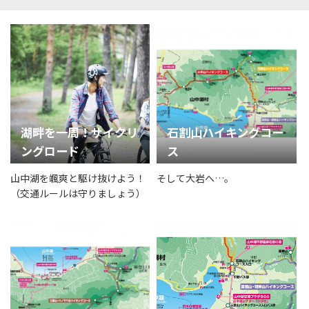
湖畔を一周！サイクリ
石割山ハイキングコー
ングロード
ス
山中湖を颯爽と駆け抜けよう！
そして大岩へ…。
（交通ルールは守りましょう）