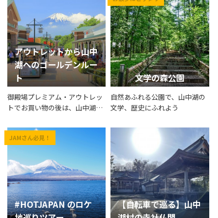
アウトレットから山中
湖へのゴールデンルー
ト
文学の森公園
御殿場プレミアム・アウトレッ
自然あふれる公園で、山中湖の
トでお買い物の後は、山中湖で
文学、歴史にふれよう
ゆっくり！
#HOTJAPAN のロケ
【自転車で巡る】山中
地巡りツアー
湖村の寺社仏閣