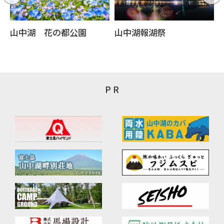
山中湖 花の都公園
山中湖報湖祭
P R