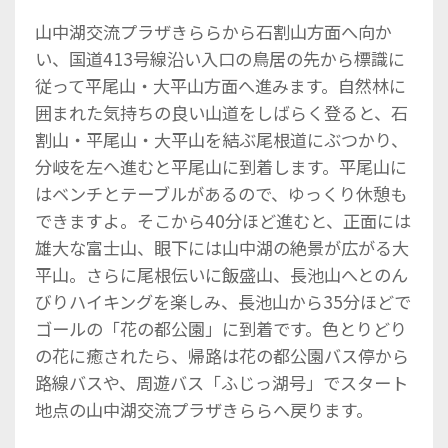
山中湖交流プラザきららから石割山方面へ向か
い、国道413号線沿い入口の鳥居の先から標識に
従って平尾山・大平山方面へ進みます。自然林に
囲まれた気持ちの良い山道をしばらく登ると、石
割山・平尾山・大平山を結ぶ尾根道にぶつかり、
分岐を左へ進むと平尾山に到着します。平尾山に
はベンチとテーブルがあるので、ゆっくり休憩も
できますよ。そこから40分ほど進むと、正面には
雄大な富士山、眼下には山中湖の絶景が広がる大
平山。さらに尾根伝いに飯盛山、長池山へとのん
びりハイキングを楽しみ、長池山から35分ほどで
ゴールの「花の都公園」に到着です。色とりどり
の花に癒されたら、帰路は花の都公園バス停から
路線バスや、周遊バス「ふじっ湖号」でスタート
地点の山中湖交流プラザきららへ戻ります。