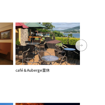
café＆Auberge里休
食彩ペンショ