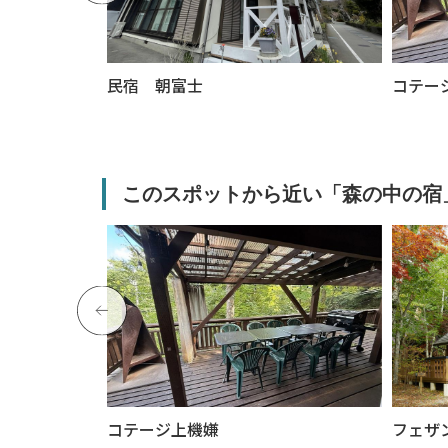
AKO
民宿 朝富士
コテー
このスポットから近い「森の中の宿
コテージ上機嫌
フェザ