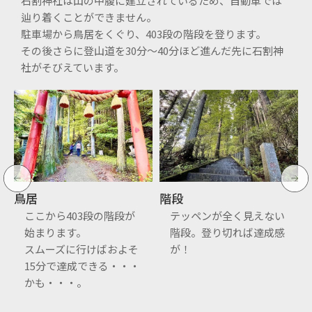
石割神社は山の中腹に建立されているため、自動車では
辿り着くことができません。
駐車場から鳥居をくぐり、403段の階段を登ります。
その後さらに登山道を30分〜40分ほど進んだ先に石割神
社がそびえています。
鳥居
階段
ここから403段の階段が
テッペンが全く見えない
始まります。
階段。登り切れば達成感
スムーズに行けばおよそ
が！
15分で達成できる・・・
かも・・・。