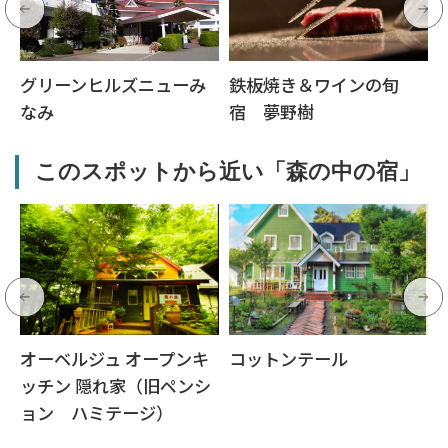
グリーンヒルズニューみ
鉄板焼き＆ワインの旬
なみ
宿 夢野樹
このスポットから近い「森の中の宿」
ミ
オーベルジュ オープンキ
コットンテール
ッチン 隠れ家（旧ペンシ
ョン ハミテージ）