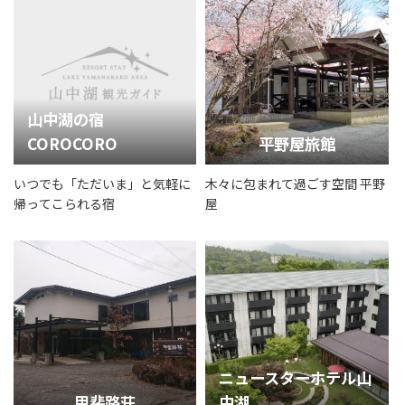
山中湖の宿
COROCORO
平野屋旅館
いつでも「ただいま」と気軽に
木々に包まれて過ごす空間 平野
帰ってこられる宿
屋
ニュースターホテル山
甲斐路荘
中湖