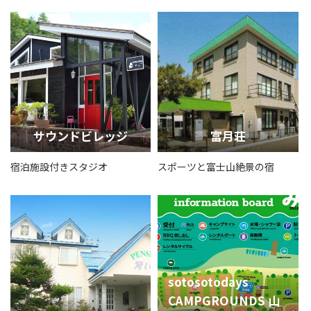
サウンドビレッジ
富月荘
宿泊施設付きスタジオ
スポーツと富士山絶景の宿
sotosotodays
CAMPGROUNDS 山