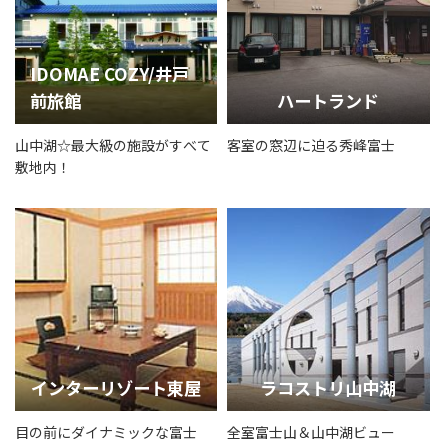
IDOMAE COZY/井戸
前旅館
ハートランド
山中湖☆最大級の施設がすべて
客室の窓辺に迫る秀峰富士
敷地内！
インターリゾート東屋
ラコストリ山中湖
目の前にダイナミックな富士
全室富士山＆山中湖ビュー