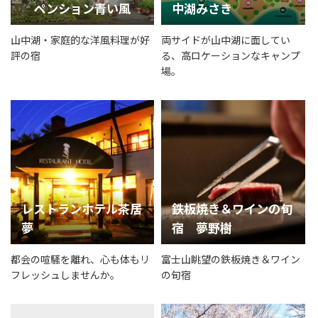
ペンション青い風
中湖みさき
山中湖・家庭的な洋風料理が好
両サイドが山中湖に面してい
評の宿
る、高ロケーションなキャンプ
場。
レストランホテル茶居
鉄板焼き＆ワインの旬
夢
宿 夢野樹
都会の喧騒を離れ、心も体もリ
富士山眺望の鉄板焼き＆ワイン
フレッシュしませんか。
の旬宿