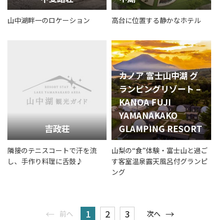
山中湖畔一のロケーション
高台に位置する静かなホテル
カノア 富士山中湖 グ
ランピングリゾート –
KANOA FUJI
YAMANAKAKO
吉政荘
GLAMPING RESORT
隣接のテニスコートで汗を流
山梨の“食”体験・富士山と過ご
し、手作り料理に舌鼓♪
す客室温泉露天風呂付グランピ
ング
1
2
3
前へ
次へ