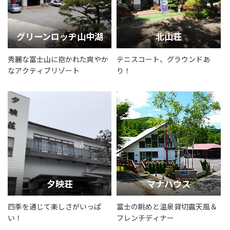
グリーンロッヂ山中湖
北山荘
秀麗な富士山に抱かれた爽やか
テニスコート、グラウンドあ
なアクティブリゾート
り！
夕映荘
マナハウス
四季を通じて楽しさがいっぱ
富士の眺めと温泉貸切露天風＆
い！
フレンチディナー