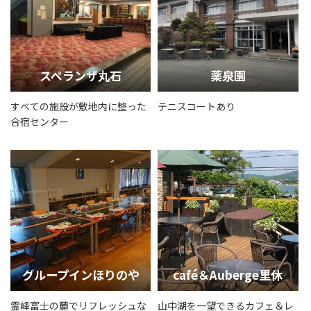
スペランザ丸石
薬泉園
すべての施設が敷地内に整った
テニスコートあり
合宿センター
グループインほりのや
café＆Auberge里休
霊峰富士の麓でリフレッシュな
山中湖を一望できるカフェ＆レ