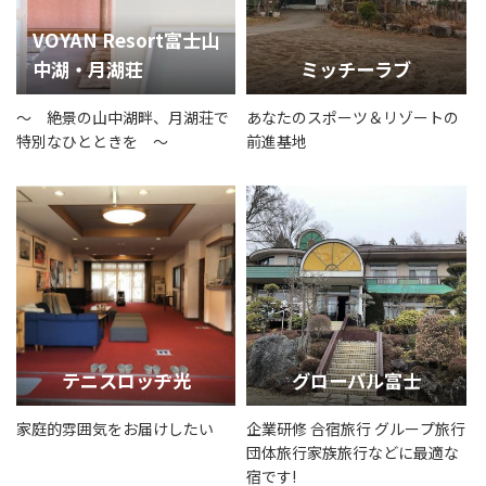
VOYAN Resort富士山
中湖・月湖荘
ミッチーラブ
～ 絶景の山中湖畔、月湖荘で
あなたのスポーツ＆リゾートの
特別なひとときを ～
前進基地
テニスロッヂ光
グローバル富士
家庭的雰囲気をお届けしたい
企業研修 合宿旅行 グループ旅行
団体旅行家族旅行などに最適な
宿です!