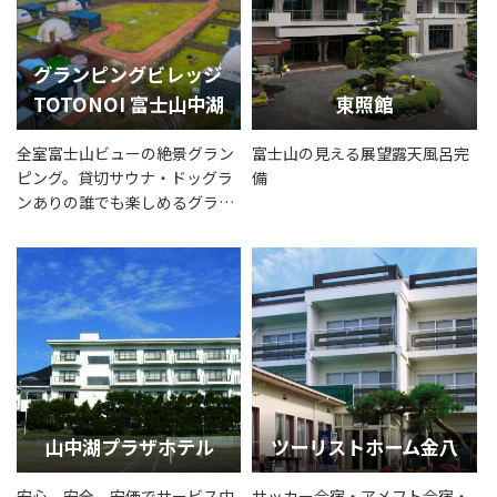
グランピングビレッジ
TOTONOI 富士山中湖
東照館
全室富士山ビューの絶景グラン
富士山の見える展望露天風呂完
ピング。貸切サウナ・ドッグラ
備
ンありの誰でも楽しめるグラン
ピング♪
山中湖プラザホテル
ツーリストホーム金八
安心、安全、安価でサービス中
サッカー合宿・アメフト合宿・