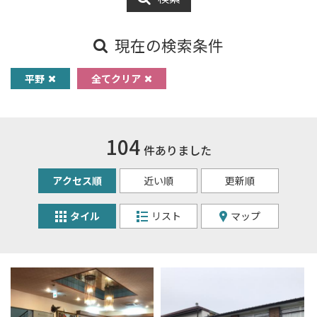
現在の検索条件
平野
全てクリア
104
件ありました
アクセス順
近い順
更新順
タイル
リスト
マップ