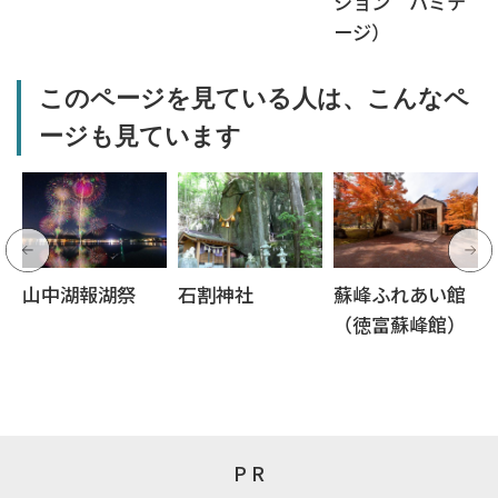
ション ハミテ
ージ）
このページを見ている人は、こんなペ
ージも見ています
山中湖報湖祭
石割神社
蘇峰ふれあい館
（徳富蘇峰館）
P R