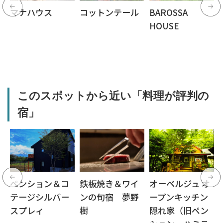
ペ
マナハウス
コットンテール
BAROSSA
HOUSE
このスポットから近い「料理が評判の
宿」
ペンション＆コ
鉄板焼き＆ワイ
オーベルジュ オ
テージシルバー
ンの旬宿 夢野
ープンキッチン
スプレィ
樹
隠れ家（旧ペン