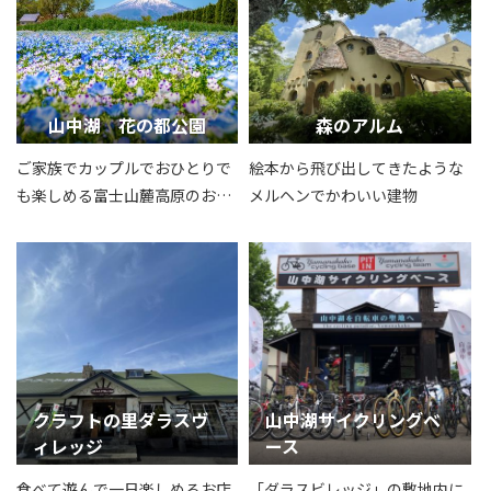
山中湖 花の都公園
森のアルム
ご家族でカップルでおひとりで
絵本から飛び出してきたような
も楽しめる富士山麓高原のお花
メルヘンでかわいい建物
畑
クラフトの里ダラスヴ
山中湖サイクリングベ
ィレッジ
ース
食べて遊んで一日楽しめるお店
「ダラスビレッジ」の敷地内に