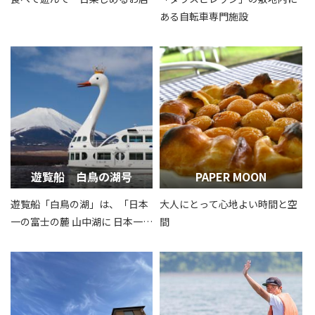
ある自転車専門施設
遊覧船 白鳥の湖号
PAPER MOON
遊覧船「白鳥の湖」は、「日本
大人にとって心地よい時間と空
一の富士の麓 山中湖に 日本一美
間
しい白鳥を浮かばせよう」をコ
ンセプトに、子どもからお年寄
りまで老若男女を問わず楽しめ
るよう従来の「プリンセス・オ
デット号」をリニューアルした