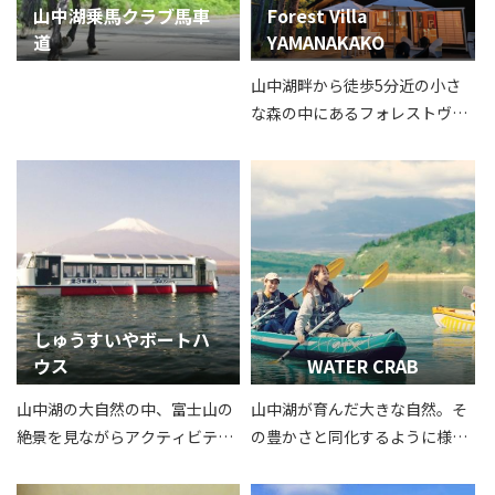
山中湖乗馬クラブ馬車
Forest Villa
道
YAMANAKAKO
山中湖畔から徒歩5分近の小さ
な森の中にあるフォレストヴィ
ラ山中湖。富士山を眺めなが
ら、ゆったりとした時間をお過
ごしいただけます。
しゅうすいやボートハ
ウス
WATER CRAB
山中湖の大自然の中、富士山の
山中湖が育んだ大きな自然。そ
絶景を見ながらアクティビティ
の豊かさと同化するように様々
ーを楽しめます。
なWaterActivityをお楽しみいた
だけます。