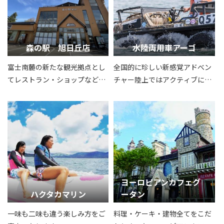
ものです。
森の駅 旭日丘店
水陸両用車アーゴ
富士南麓の新たな観光拠点とし
全国的に珍しい新感覚アドべン
てレストラン・ショップなどを
チャー陸上ではアクティブに動
兼ね備えた複合観光施設
き回り、 障害物を超えるパワ
ーと振動は乗員を楽しませてく
れます。
ヨーロピアンカフェグ
ハクタカマリン
ータン
一味も二味も違う楽しみ方をご
料理・ケーキ・建物全てをこだ