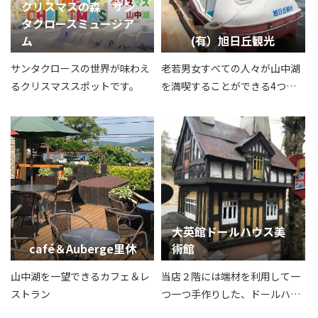
出会いをお手伝いいたします。
クリスマスの森 サン
タクロースミュージア
ム
(有）旭日丘観光
サンタクロースの世界が味わえ
老若男女すべての人々が山中湖
るクリスマススポットです。
を満喫することができる4つの
アトラクションをご用意しまし
た。
大英館ドールハウス美
café＆Auberge里休
術館
山中湖を一望できるカフェ＆レ
当店２階には端材を利用して一
ストラン
つ一つ手作りした、ドールハウ
スを展示いたしました。