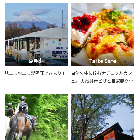
湖明荘
Tarte Cafe
地上も水上も湖明荘できまり！
自然の中に佇むナチュラルカフ
ェ。 天然酵母ピザと自家製タル
トで癒しのひとときを