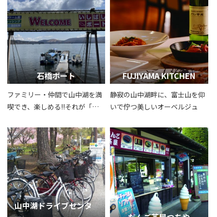
石橋ボート
FUJIYAMA KITCHEN
ファミリー・仲間で山中湖を満
静寂の山中湖畔に、富士山を仰
喫でき、楽しめる!!それが「い
いで佇つ美しいオーベルジュ
しばしボート」です。
山中湖ドライブセンタ