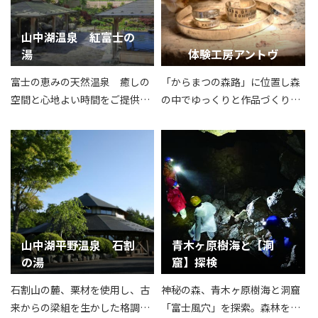
山中湖温泉 紅富士の
湯
体験工房アントヴ
富士の恵みの天然温泉 癒しの
「からまつの森路」に位置し森
空間と心地よい時間をご提供い
の中でゆっくりと作品づくり思
たします
い出づくりを楽しんでいただけ
ます。
山中湖平野温泉 石割
青木ヶ原樹海と【洞
の湯
窟】探検
石割山の麓、栗材を使用し、古
神秘の森、青木ヶ原樹海と洞窟
来からの梁組を生かした格調高
「富士風穴」を探索。森林を歩