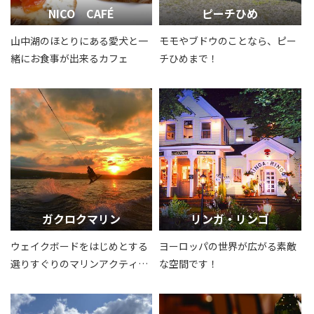
NICO CAFÉ
ピーチひめ
山中湖のほとりにある愛犬と一
モモやブドウのことなら、ピー
緒にお食事が出来るカフェ
チひめまで！
ガクロクマリン
リンガ・リンゴ
ウェイクボードをはじめとする
ヨーロッパの世界が広がる素敵
選りすぐりのマリンアクティビ
な空間です！
ティをお手頃価格で提供する山
中湖リゾートです。