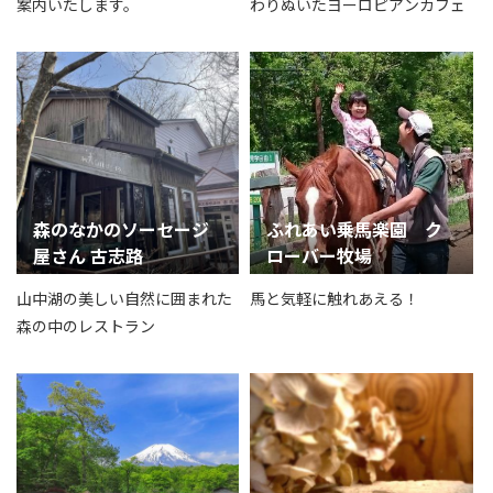
案内いたします。
わりぬいたヨーロピアンカフェ
森のなかのソーセージ
ふれあい乗馬楽園 ク
屋さん 古志路
ローバー牧場
山中湖の美しい自然に囲まれた
馬と気軽に触れあえる！
森の中のレストラン