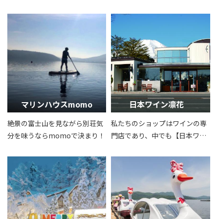
い木製ドーム型の本格的温泉施
きながら見る、富士山の噴火の
設です。
歴史や、夏でも気温が0℃近い
洞窟を、専門ガイドと探検しま
す。
マリンハウスmomo
日本ワイン凛花
絶景の富士山を見ながら別荘気
私たちのショップはワインの専
分を味うならmomoで決まり！
門店であり、中でも【日本ワイ
ン】の取扱量では山梨県でもト
ップクラスを誇っていおりま
す。日本ワイン生産量NO.１の
山梨において、産地に根付いた
ワインショップとして、県内有
数の品揃えで生産者とお客様の