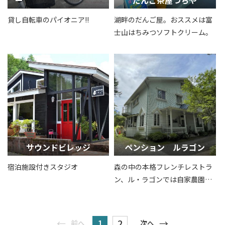
ー
だんご茶屋つちや
貸し自転車のパイオニア!!
湖畔のだんご屋。おススメは富
士山はちみつソフトクリーム。
サウンドビレッジ
ペンション ルラゴン
宿泊施設付きスタジオ
森の中の本格フレンチレストラ
ン、ル・ラゴンでは自家農園で
有機栽培したハーブや野菜と、
山梨県産の地元食材をふんだん
に使用した至高のフレンチをご
1
2
前へ
次へ