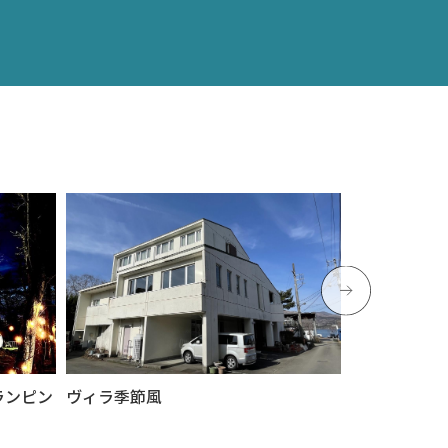
ランピン
ヴィラ季節風
グランピングビ
山中湖