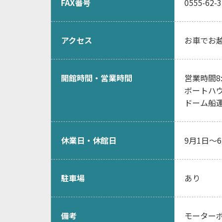
FAX番号
0555-62-
アクセス
お車でお越
開館時間・営業時間
営業時間8:0
ボートハウ
ドーム船運行
休業日・休館日
9月1日～
駐車場
あり
備考
モーターボ