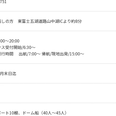
3751
しの方 東富士五湖道路山中湖ICより約8分
0～20:00
ス受付開始/6:30～
時間 出航/7:00～ 帰航/現地出発/15:00～
6月末日迄
ート10艘、ドーム船（40人～45人）