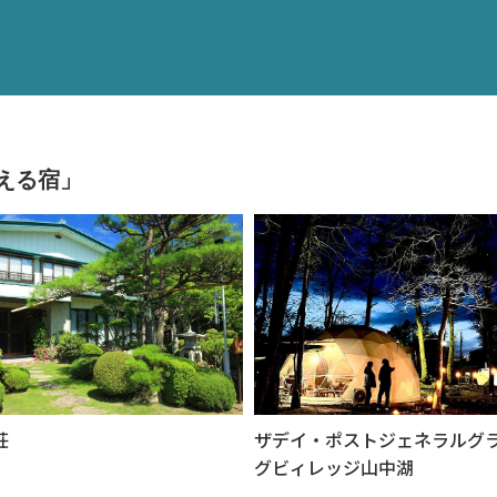
える宿」
荘
ザデイ・ポストジェネラルグ
グビィレッジ山中湖