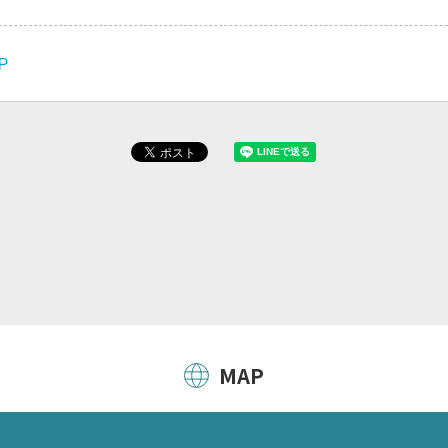
Ｐ
MAP