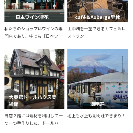
日本ワイン凛花
café＆Auberge里休
私たちのショップはワインの専
山中湖を一望できるカフェ＆レ
門店であり、中でも【日本ワイ
ストラン
ン】の取扱量では山梨県でもト
ップクラスを誇っていおりま
す。日本ワイン生産量NO.１の
山梨において、産地に根付いた
ワインショップとして、県内有
数の品揃えで生産者とお客様の
出会いをお手伝いいたします。
大英館ドールハウス美
術館
湖明荘
当店２階には端材を利用して一
地上も水上も湖明荘できまり！
つ一つ手作りした、ドールハウ
スを展示いたしました。