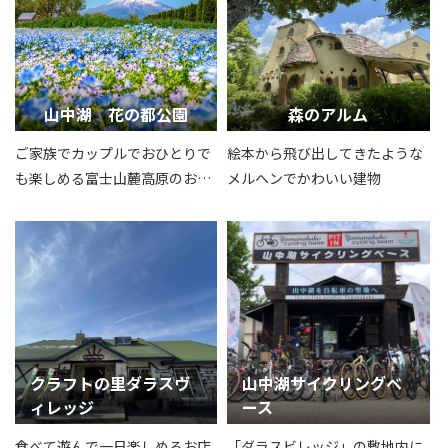
山中湖 花の都公園
森のアルム
ご家族でカップルでおひとりで
絵本から飛び出してきたような
も楽しめる富士山麓高原のお花
メルヘンでかわいい建物
畑
クラフトの里ダラスヴ
山中湖サイクリングベ
ィレッジ
ース
食べて遊んで一日楽しめるお店
「ダラスビレッジ」の敷地内に