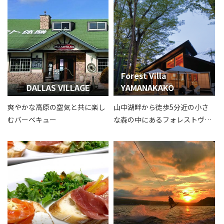
Forest Villa
DALLAS VILLAGE
YAMANAKAKO
爽やかな高原の空気と共に楽し
山中湖畔から徒歩5分近の小さ
むバーベキュー
な森の中にあるフォレストヴィ
ラ山中湖。富士山を眺めなが
ら、ゆったりとした時間をお過
ごしいただけます。