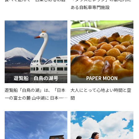
ある自転車専門施設
遊覧船 白鳥の湖号
PAPER MOON
遊覧船「白鳥の湖」は、「日本
大人にとって心地よい時間と空
一の富士の麓 山中湖に 日本一美
間
しい白鳥を浮かばせよう」をコ
ンセプトに、子どもからお年寄
りまで老若男女を問わず楽しめ
るよう従来の「プリンセス・オ
デット号」をリニューアルした