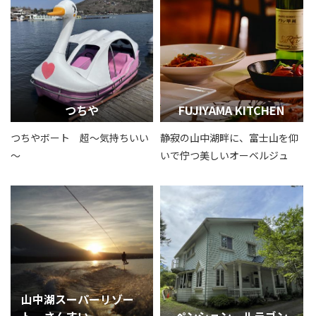
つちや
FUJIYAMA KITCHEN
つちやボート 超～気持ちいい
静寂の山中湖畔に、富士山を仰
～
いで佇つ美しいオーベルジュ
山中湖スーパーリゾー