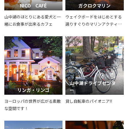
NICO CAFÉ
ガクロクマリン
山中湖のほとりにある愛犬と一
ウェイクボードをはじめとする
緒にお食事が出来るカフェ
選りすぐりのマリンアクティビ
ティをお手頃価格で提供する山
中湖リゾートです。
山中湖ドライブセンタ
リンガ・リンゴ
ー
ヨーロッパの世界が広がる素敵
貸し自転車のパイオニア!!
な空間です！