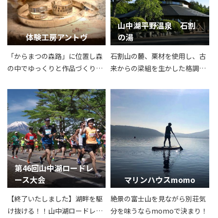
山中湖平野温泉 石割
体験工房アントヴ
の湯
「からまつの森路」に位置し森
石割山の麓、栗材を使用し、古
の中でゆっくりと作品づくり思
来からの梁組を生かした格調高
い出づくりを楽しんでいただけ
い木製ドーム型の本格的温泉施
ます。
設です。
第46回山中湖ロードレ
ース大会
マリンハウスmomo
【終了いたしました】湖畔を駆
絶景の富士山を見ながら別荘気
け抜ける！！山中湖ロードレー
分を味うならmomoで決まり！