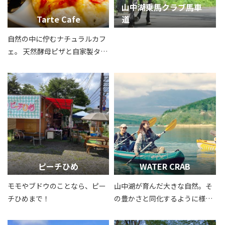
山中湖乗馬クラブ馬車
Tarte Cafe
道
自然の中に佇むナチュラルカフ
ェ。 天然酵母ピザと自家製タル
トで癒しのひとときを
ピーチひめ
WATER CRAB
モモやブドウのことなら、ピー
山中湖が育んだ大きな自然。そ
チひめまで！
の豊かさと同化するように様々
なWaterActivityをお楽しみいた
だけます。