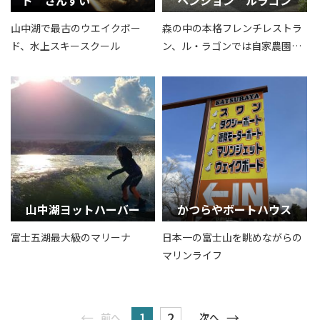
ト さんすい
ペンション ルラゴン
山中湖で最古のウエイクボー
森の中の本格フレンチレストラ
ド、水上スキースクール
ン、ル・ラゴンでは自家農園で
有機栽培したハーブや野菜と、
山梨県産の地元食材をふんだん
に使用した至高のフレンチをご
堪能いただけます。
山中湖ヨットハーバー
かつらやボートハウス
富士五湖最大級のマリーナ
日本一の富士山を眺めながらの
マリンライフ
1
2
前へ
次へ