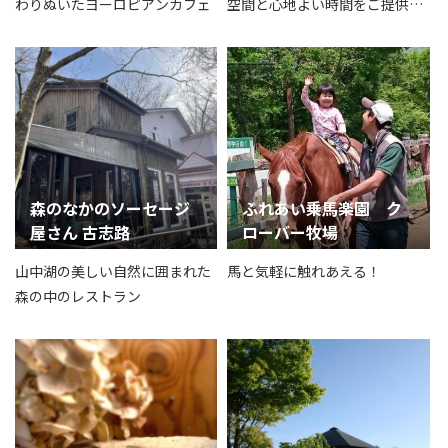
わりぬいたヨーロピアンカフェ
空間と心地よい時間をご提供い
たします
森のなかのソーセージ
ふれあい乗馬楽園 ク
屋さん 古志路
ローバー牧場
山中湖の美しい自然に囲まれた
馬と気軽に触れあえる！
森の中のレストラン