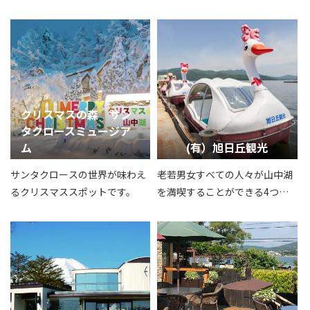
ス
クリスマスの森 サン
タクロースミュージア
ム
(有）旭日丘観光
サンタクロースの世界が味わえ
老若男女すべての人々が山中湖
るクリスマススポットです。
を満喫することができる4つの
アトラクションをご用意しまし
た。