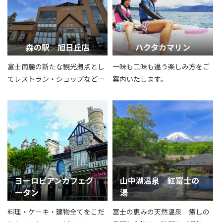
ものです。
森の駅 旭日丘店
ハクタカマリン
富士南麓の新たな観光拠点とし
一味も二味も違う楽しみ方をご
てレストラン・ショップなどを
案内いたします。
兼ね備えた複合観光施設
ヨーロピアンカフェグ
山中湖温泉 紅富士の
ータン
湯
料理・ケーキ・建物全てをこだ
富士の恵みの天然温泉 癒しの