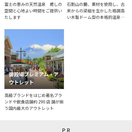
富士の恵みの天然温泉 癒しの
石割山の麓、栗材を使用し、古
空間と心地よい時間をご提供い
来からの梁組を生かした格調高
たします
い木製ドーム型の本格的温泉施
設です。
御殿場プレミアム・ア
ウトレット
高級ブランドをはじめ著名ブラ
ンドや飲食店舗約 290 店 舗が揃
う国内最大のアウトレット
P R