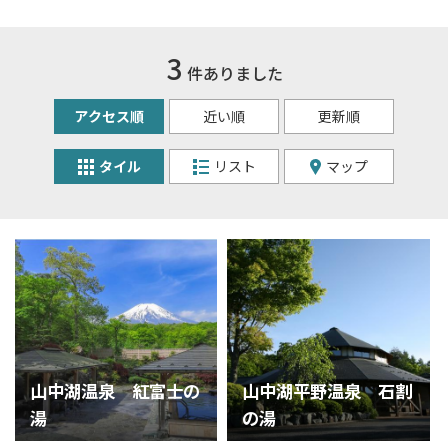
3
件ありました
アクセス順
近い順
更新順
タイル
リスト
マップ
山中湖温泉 紅富士の
山中湖平野温泉 石割
湯
の湯