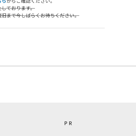
ちら
からご確認ください。
止しております。
復旧まで今しばらくお待ちください。
P R