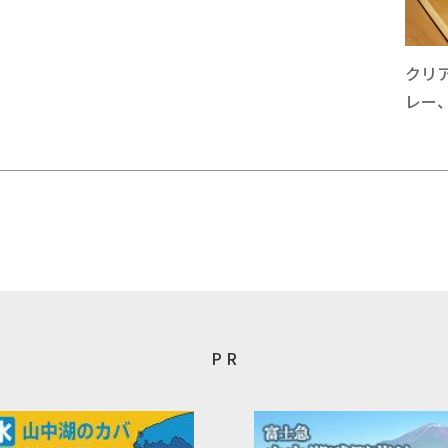
クリ
レー
P R