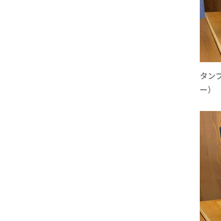
タン
ー）