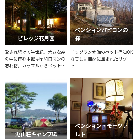
ペンションパピヨンの
ビレッジ花月園
森
愛され続けて半世紀、大きな森
ドッグラン完備のペット宿泊OK
の中に佇む本館は昭和ロマンの
な美しい自然に囲まれたリゾー
忘れ物。カップルからペット同
ト
伴のご家族まで自然と触れ合う
爽快な時間をお楽しみ下さい。
ペンション・モーツァ
湖山荘キャンプ場
ルト