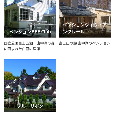
ペンションヴィヴィア
ペンションBEE Club
ンクレール
国立公園富士五湖 山中湖の森
富士山の麓 山中湖のペンション
に囲まれた白亜の洋館
ブルーリボン