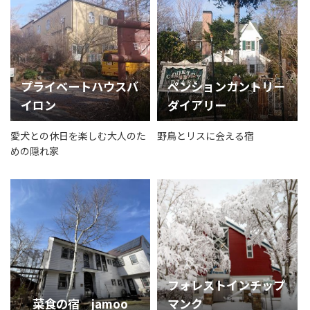
プライベートハウスバ
ペンションカントリー
イロン
ダイアリー
愛犬との休日を楽しむ大人のた
野鳥とリスに会える宿
めの隠れ家
フォレストインチップ
菜食の宿 jamoo
マンク