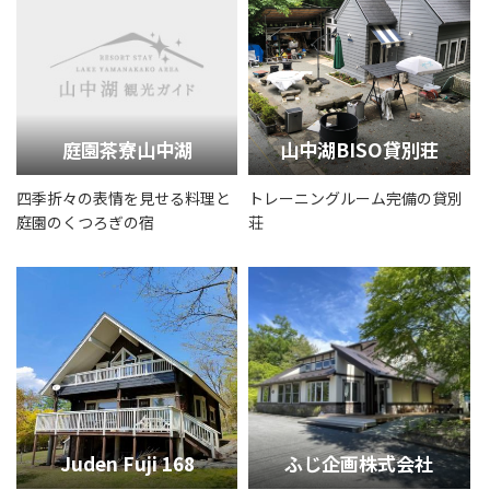
庭園茶寮山中湖
山中湖BISO貸別荘
四季折々の表情を見せる料理と
トレーニングルーム完備の貸別
庭園のくつろぎの宿
荘
Juden Fuji 168
ふじ企画株式会社