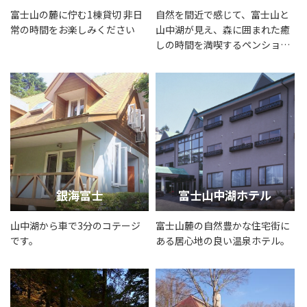
富士山の麓に佇む1棟貸切 非日
自然を間近で感じて、富士山と
常の時間をお楽しみください
山中湖が見え、森に囲まれた癒
しの時間を満喫するペンション
マリエ
銀海富士
富士山中湖ホテル
山中湖から車で3分のコテージ
富士山麓の自然豊かな住宅街に
です。
ある居心地の良い温泉ホテル。