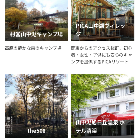
PICA山中湖ヴィレッ
村営山中湖キャンプ場
ジ
高原の静かな森のキャンプ場
関東からのアクセス抜群、初心
者・女性・子供にも安心のキャ
ンプを提供するPICAリゾート
山中湖旭日丘温泉 ホ
the508
テル清渓