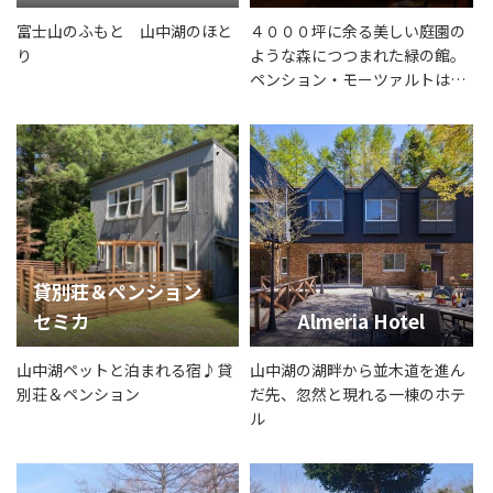
富士山のふもと 山中湖のほと
４０００坪に余る美しい庭園の
り
ような森につつまれた緑の館。
ペンション・モーツァルトは山
中湖畔、平野の森の中にありま
す。
貸別荘＆ペンション
セミカ
Almeria Hotel
山中湖ペットと泊まれる宿♪貸
山中湖の湖畔から並木道を進ん
別荘＆ペンション
だ先、忽然と現れる一棟のホテ
ル