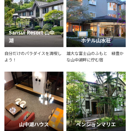
Sansui Resort 山中
湖
ホテル山水荘
自分だけのパラダイスを満喫し
雄大な富士山のふもと 緑豊か
よう！
な山中湖畔に佇む宿
山中湖ハウス
ペンションマリエ