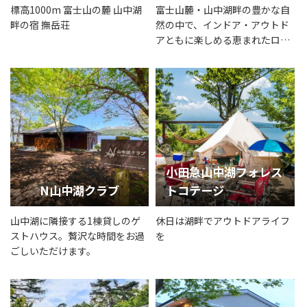
標高1000m 富士山の麓 山中湖
富士山麓・山中湖畔の豊かな自
畔の宿 撫岳荘
然の中で、インドア・アウトド
アともに楽しめる恵まれたロケ
ーション
小田急山中湖フォレス
N山中湖クラブ
トコテージ
山中湖に隣接する1棟貸しのゲ
休日は湖畔でアウトドアライフ
ストハウス。贅沢な時間をお過
を
ごしいただけます。