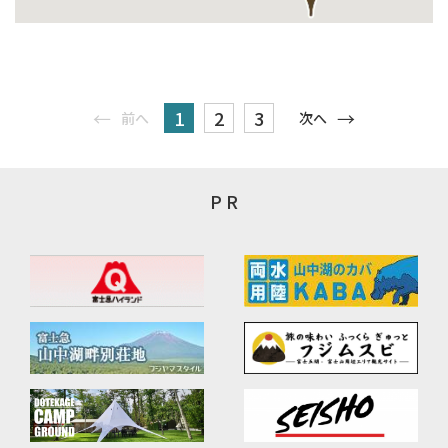
1
2
3
前へ
次へ
P R