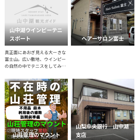
山中湖ウインピーテニ
スポート
ヘアーサロン富士
真正面にあおぎ見える大ーきな
富士山。広い敷地、ウインピー
の自然の中でテニスをしてみま
せんか？
山梨中央銀行 山中湖
山荘管理のマウント
支店