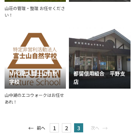
山荘の管理・整理 お任せくださ
い！
NPO法人富士山自然
都留信用組合 平野支
学校
店
山中湖のエコウォークはお任せ
あれ！
1
2
3
前へ
次へ