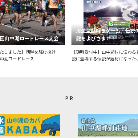
周遊型謎解きゲーム 伝説
6回山中湖ロードレース大会
龍をよびさませ！
たしました】湖畔を駆け抜け
【随時受付中】山中湖村に伝わる
中湖ロードレース
説に登場する伝説が題材になった
謎解きゲーム
P R