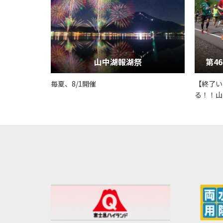
山中湖報湖祭
第4
毎夏、8/1開催
【終了い
る！！山