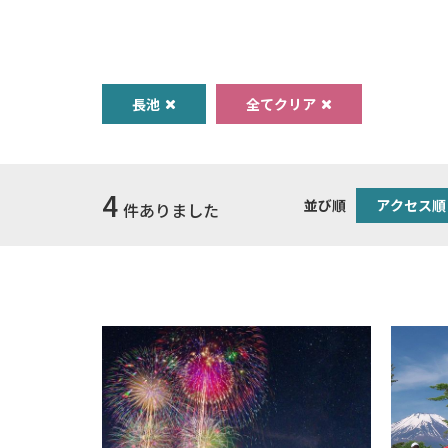
長池
全てクリア
4
並び順
アクセス順
件ありました