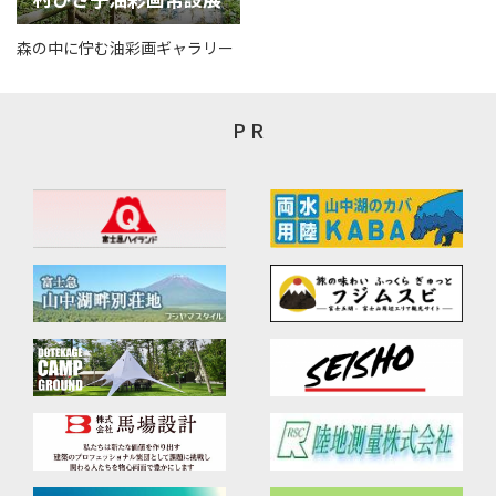
森の中に佇む油彩画ギャラリー
P R