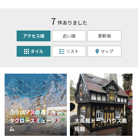
7
件ありました
アクセス順
近い順
更新順
タイル
リスト
マップ
クリスマスの森 サン
タクロースミュージア
大英館ドールハウス美
ム
術館