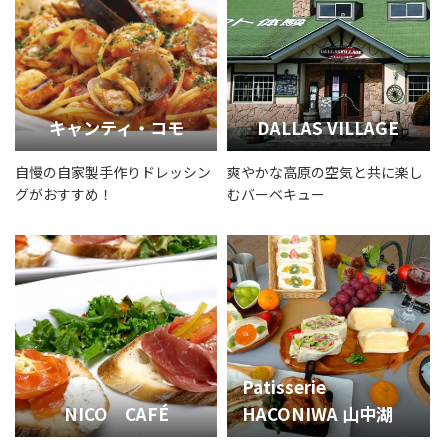
キャンティ・コモ
DALLAS VILLAGE
自慢の自家製手作りドレッシン
爽やかな高原の空気と共に楽し
グがおすすめ！
むバーベキュー
Patisserie
NICO CAFÉ
HACONIWA 山中湖