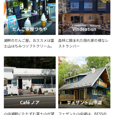
だんご茶屋つちや
Vindeation
湖畔のだんご屋。おススメは富
森林に囲まれた隠れ家の様なレ
士山はちみつソフトクリーム。
ストランバー
Café ノア
フェザント山中湖
山中湖畔にたたずむ富士山が望
フェザント山中湖は、BESSの