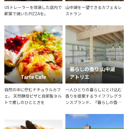
USトレーラーを改装した店内で
山中湖を一望できるカフェ＆レ
薪窯で焼いたPIZZAを。
ストラン
暮らしの香り 山中湖
Tarte Cafe
アトリエ
自然の中に佇むナチュラルカフ
一人ひとりの暮らしにとけ込む
ェ。 天然酵母ピザと自家製タル
香りを提案するライフフレグラ
トで癒しのひとときを
ンスブランド、『暮らしの香
り』