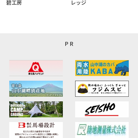
碧工房
レッジ
P R