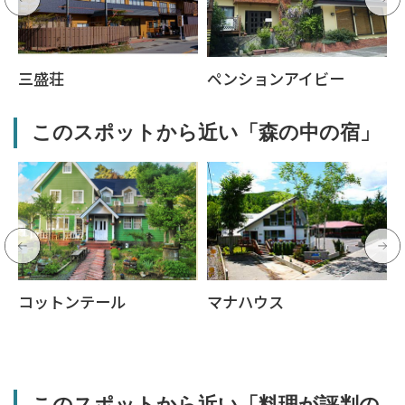
三盛荘
ペンションアイビー
このスポットから近い「森の中の宿」
ン
コットンテール
マナハウス