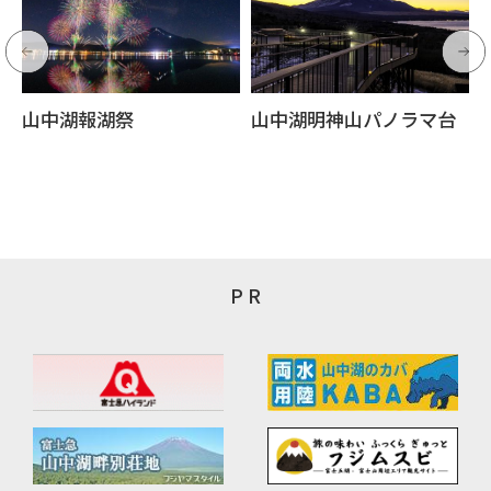
山中湖報湖祭
山中湖明神山パノラマ台
P R