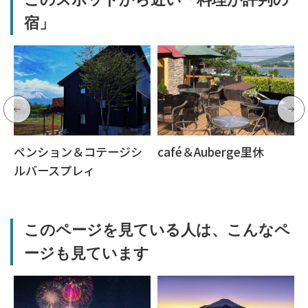
このスポットから近い「料理が評判の
宿」
ペンション＆コテージシ
café＆Auberge里休
ルバースプレィ
このページを見ている人は、こんなペ
ージも見ています