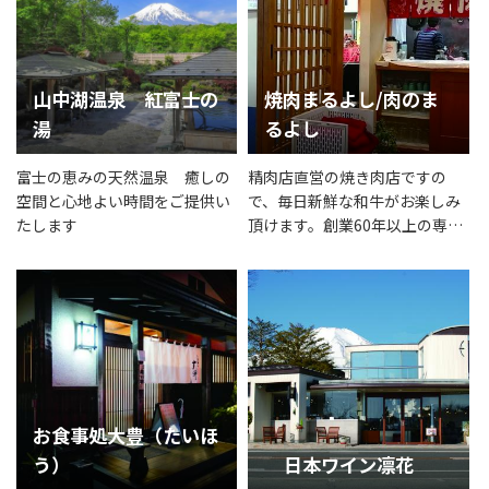
山中湖温泉 紅富士の
焼肉まるよし/肉のま
湯
るよし
富士の恵みの天然温泉 癒しの
精肉店直営の焼き肉店ですの
空間と心地よい時間をご提供い
で、毎日新鮮な和牛がお楽しみ
たします
頂けます。創業60年以上の専門
家が厳選した食材の拘りの味で
す！自家製お惣菜から鮮度抜群
の精肉を取り扱っております。
お気軽にご来店下さい！
お食事処大豊（たいほ
う）
日本ワイン凛花