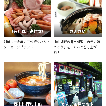
（有）丸一高村本店
さんさい
創業六十余年の三代続くハム・
山中湖畔の郷土料理「自慢のほ
ソーセージブランド
うとう」を、たんと召し上が
れ！
郷土料理和十郎
だんご茶屋つちや