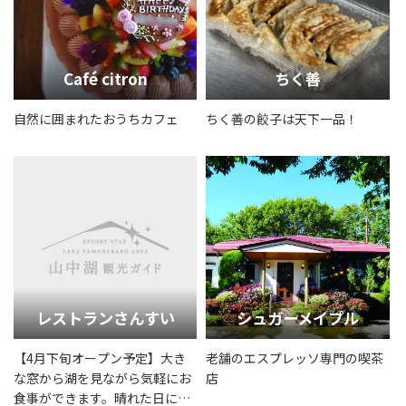
Café citron
ちく善
自然に囲まれたおうちカフェ
ちく善の餃子は天下一品！
レストランさんすい
シュガーメイプル
【4月下旬オープン予定】大き
老舗のエスプレッソ専門の喫茶
な窓から湖を見ながら気軽にお
店
食事ができます。晴れた日には