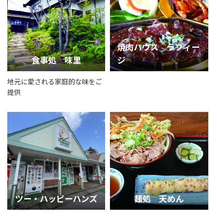
焼肉ハウス ラフィー
食事処 味里
ジ
地元に愛される家庭的な味をご
提供
ツー・ハッピーハンズ
麺処 天めん