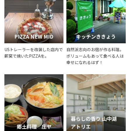
PIZZA NEW MID
キッチンききょう
USトレーラーを改装した店内で
自然派志向のお宿が作る料理。
薪窯で焼いたPIZZAを。
ボリュームもあって食べる人は
幸せになれるはず！
暮らしの香り 山中湖
郷土料理 庄ヤ
アトリエ