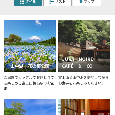
タイル
リスト
マップ
JURA NOIRE
山中湖 花の都公園
CAFÉ ＆ CO
ご家族でカップルでおひとりで
富士山と山中湖を堪能しながら
も楽しめる富士山麓高原のお花
お食事をお楽しみください。
畑