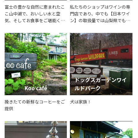
富士の豊かな自然に恵まれたこ
私たちのショップはワインの専
こ山中湖で、おいしい水と空
門店であり、中でも【日本ワイ
気、そしてお食事をご堪能くだ
ン】の取扱量では山梨県でもト
さい。
ップクラスを誇っていおりま
す。日本ワイン生産量NO.１の
山梨において、産地に根付いた
ワインショップとして、県内有
数の品揃えで生産者とお客様の
出会いをお手伝いいたします。
ドッグスガーデンワイ
Koo café
ルドパーク
挽きたての新鮮なコーヒーをご
犬は家族！
提供