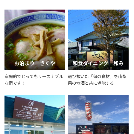
テラスからのお食事もGood!
お泊まり きくや
和食ダイニング 和み
家庭的でとってもリーズナブル
選び抜いた「旬の食材」を山梨
な宿です！
県の地酒と共に堪能する