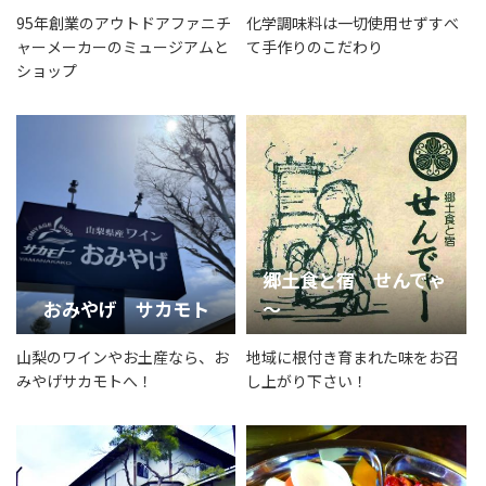
95年創業のアウトドアファニチ
化学調味料は一切使用せずすべ
ャーメーカーのミュージアムと
て手作りのこだわり
ショップ
郷土食と宿 せんでゃ
おみやげ サカモト
～
山梨のワインやお土産なら、お
地域に根付き育まれた味をお召
みやげサカモトへ！
し上がり下さい！