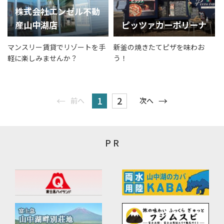
株式会社エンゼル不動
産山中湖店
ピッツァカーポリーナ
マンスリー賃貸でリゾートを手
新釜の焼きたてピザを味わお
軽に楽しみませんか？
う！
1
2
前へ
次へ
P R