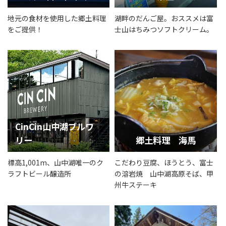
地元の食材を使用した郷土料理
湖畔のだんご屋。おススメは富
をご提供！
士山はちみつソフトクリーム。
CinCin山中湖ブルワ
リー
郷土料理 海馬
標高1,001m、山中湖唯一のク
こだわり豆腐、ほうとう、富士
ラフトビール醸造所
の溶岩焼 山中湖高原そば、甲
州牛ステーキ