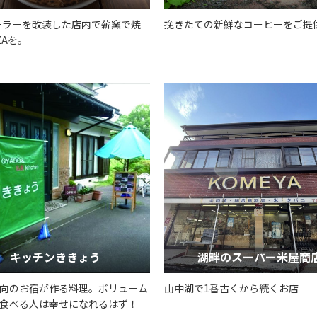
ーラーを改装した店内で薪窯で焼
挽きたての新鮮なコーヒーをご提
ZAを。
キッチンききょう
湖畔のスーパー米屋商
向のお宿が作る料理。ボリューム
山中湖で1番古くから続くお店
食べる人は幸せになれるはず！