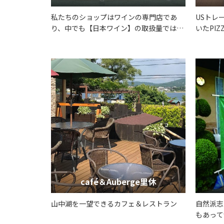
私たちのショップはワインの専門店であ
USトレ
り、中でも【日本ワイン】の取扱量では山
いたPIZ
梨県でもトップクラスを誇っていおりま
す。日本ワイン生産量NO.１の山梨におい
て、産地に根付いたワインショップとし
て、県内有数の品揃えで生産者とお客様の
出会いをお手伝いいたします。
café＆Auberge里休
山中湖を一望できるカフェ＆レストラン
自然派志
もあって