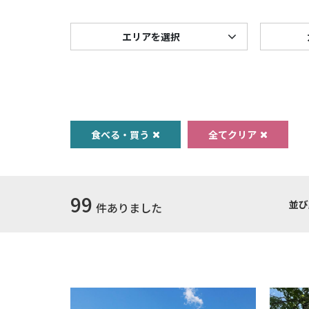
エリアを選択
食べる・買う
全てクリア
99
並び
件ありました