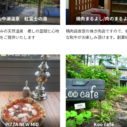
山中湖温泉 紅富士の湯
焼肉まるよし/肉のまる
みの天然温泉 癒しの空間と心地
精肉店直営の焼き肉店ですので、
をご提供いたします
な和牛がお楽しみ頂けます。創業6
の専門家が厳選した食材の拘りの
自家製お惣菜から鮮度抜群の精肉
っております。お気軽にご来店下
PIZZA NEW MID
Koo café