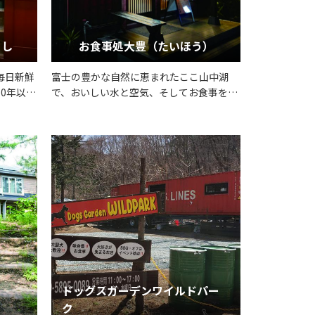
よし
お食事処大豊（たいほう）
毎日新鮮
富士の豊かな自然に恵まれたここ山中湖
0年以上
で、おいしい水と空気、そしてお食事をご
味です！
堪能ください。
を取り扱
さい！
ドッグスガーデンワイルドパー
ク