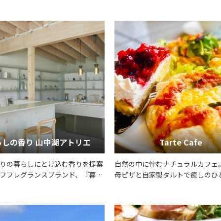
らしの香り 山中湖アトリエ
Tarte Cafe
りの暮らしにとけ込む香りを提案
自然の中に佇むナチュラルカフェ。
フフレグランスブランド、『暮ら
母ピザと自家製タルトで癒しのひ
』