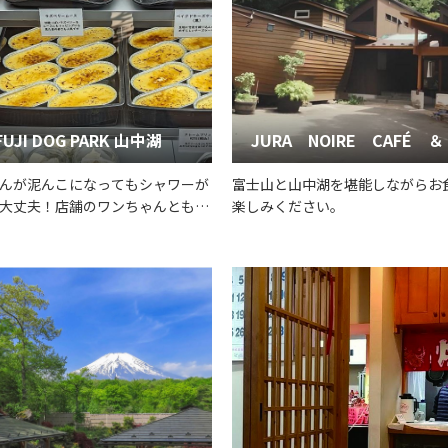
FUJI DOG PARK 山中湖
JURA NOIRE CAFÉ ＆
んが泥んこになってもシャワーが
富士山と山中湖を堪能しながらお
大丈夫！店舗のワンちゃんともお
楽しみください。
って！