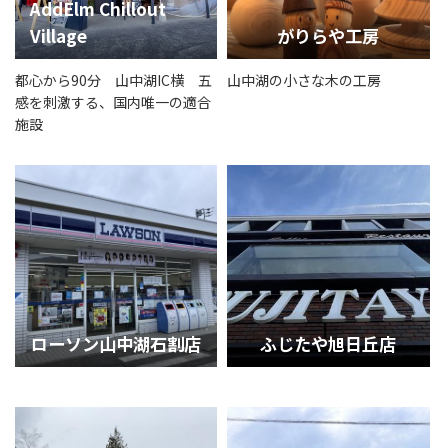
AddElm Chillout
Village
がりらや工房
都心から90分 山中湖IC横 五
山中湖の小さな木の工房
感を刺激する、国内唯一の適合
施設
ローソン山中湖石割店
ふじたや旭日丘店