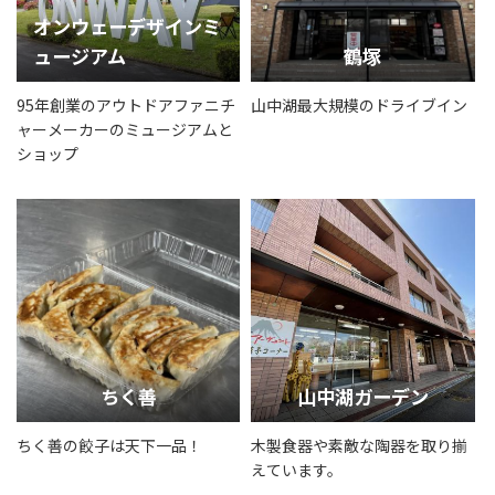
オンウェーデザインミ
ュージアム
鶴塚
95年創業のアウトドアファニチ
山中湖最大規模のドライブイン
ャーメーカーのミュージアムと
ショップ
ちく善
山中湖ガーデン
ちく善の餃子は天下一品！
木製食器や素敵な陶器を取り揃
えています。