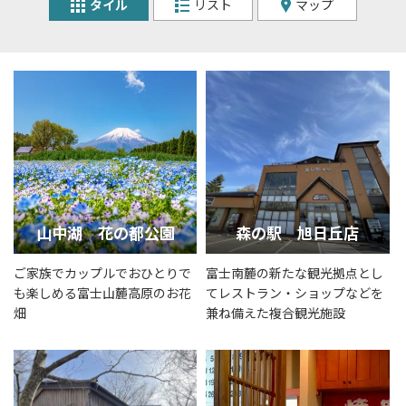
タイル
リスト
マップ
山中湖 花の都公園
森の駅 旭日丘店
ご家族でカップルでおひとりで
富士南麓の新たな観光拠点とし
も楽しめる富士山麓高原のお花
てレストラン・ショップなどを
畑
兼ね備えた複合観光施設