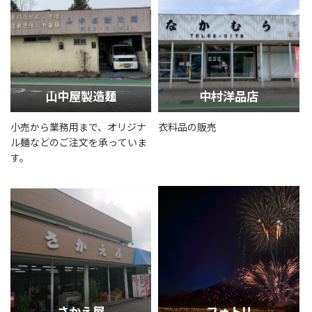
山中屋製造麺
中村洋品店
小売から業務用まで、オリジナ
衣料品の販売
ル麺などのご注文を承っていま
す。
さかえ屋
フォトU