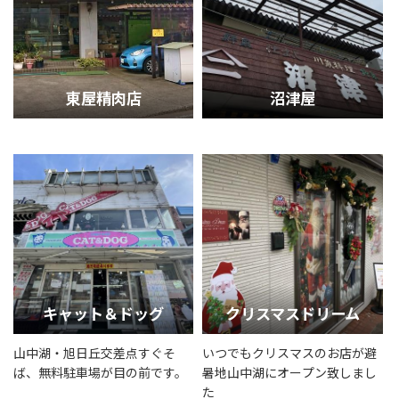
東屋精肉店
沼津屋
キャット＆ドッグ
クリスマスドリーム
山中湖・旭日丘交差点すぐそ
いつでもクリスマスのお店が避
ば、無料駐車場が目の前です。
暑地山中湖にオープン致しまし
た