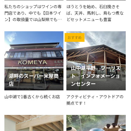
私たちのショップはワインの専
ほうとうを始め、石臼挽きそ
門店であり、中でも【日本ワイ
ば、天丼、馬刺し、鳥もつ煮な
ン】の取扱量では山梨県でもト
どセットメニューも豊富
ップクラスを誇っていおりま
す。日本ワイン生産量NO.１の
山梨において、産地に根付いた
ワインショップとして、県内有
数の品揃えで生産者とお客様の
出会いをお手伝いいたします。
山中湖平野 ツーリス
湖畔のスーパー米屋商
ト インフォメーショ
店
ンセンター
山中湖で1番古くから続くお店
アクティビティ・アウトドアの
拠点です！