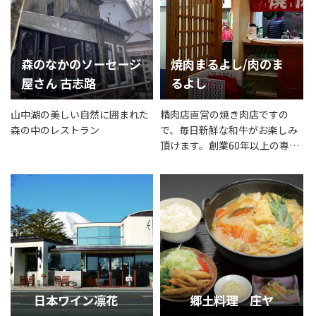
森のなかのソーセージ
焼肉まるよし/肉のま
屋さん 古志路
るよし
山中湖の美しい自然に囲まれた
精肉店直営の焼き肉店ですの
森の中のレストラン
で、毎日新鮮な和牛がお楽しみ
頂けます。創業60年以上の専門
家が厳選した食材の拘りの味で
す！自家製お惣菜から鮮度抜群
の精肉を取り扱っております。
お気軽にご来店下さい！
日本ワイン凛花
郷土料理 庄ヤ