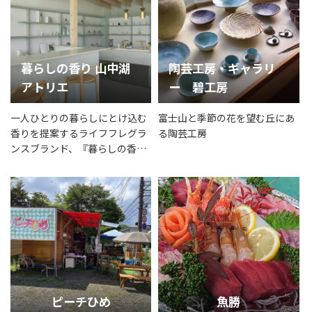
暮らしの香り 山中湖
陶芸工房・ギャラリ
アトリエ
ー 碧工房
一人ひとりの暮らしにとけ込む
富士山と季節の花を望む丘にあ
香りを提案するライフフレグラ
る陶芸工房
ンスブランド、『暮らしの香
り』
ピーチひめ
魚勝