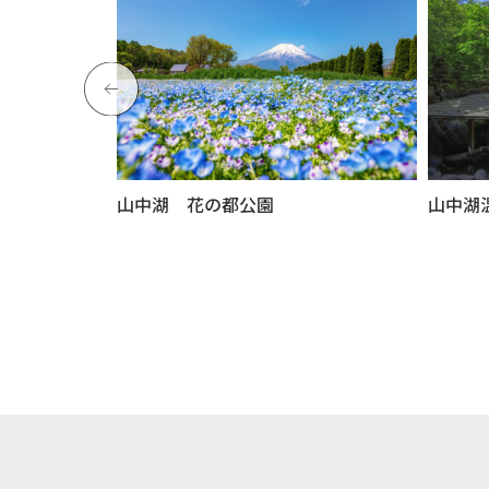
探検
山中湖 花の都公園
山中湖