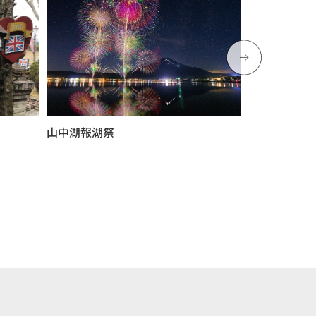
山中湖報湖祭
クラフトの里