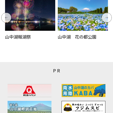
山中湖報湖祭
山中湖 花の都公園
P R