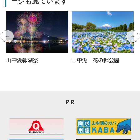
ージも見ています
山中湖報湖祭
山中湖 花の都公園
P R