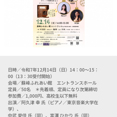
日時／令和7年12月14日（日）14：00～15：
00（13：30受付開始）
会場／蘇峰ふれあい館 エントランスホール
定員／50名 ＊先着順、定員になり次第締切
参加費／1,000円、高校生以下無料
出演／阿久津 幸 氏（ピアノ／東京音楽大学在
学）、
中武 愛佳 氏（同）、富澤 ひかり 氏（同）