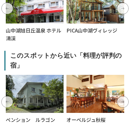
山中湖旭日丘温泉 ホテル
PICA山中湖ヴィレッジ
清渓
このスポットから近い「料理が評判の
宿」
ペンション ルラゴン
オーベルジュ秋桜