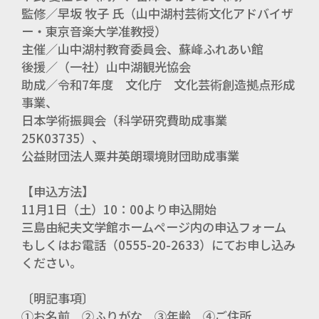
監修／早坂 牧子 氏（山中湖村芸術文化アドバイザ
ー・東京音楽大学准教授）
主催／山中湖村教育委員会、蘇峰ふれあい館
後援／（一社）山中湖観光協会
助成／令和7年度 文化庁 文化芸術創造拠点形成
事業、
日本学術振興会（科学研究費助成事業
25K03735）、
公益財団法人粟井英朗環境財団助成事業
【申込方法】
11月1日（土）10：00より申込開始
三島由紀夫文学館ホームページ内の申込フォーム
もしくはお電話（0555-20-2633）にてお申し込み
ください。
〔明記事項〕
①お名前 ②ふりがな ③年齢 ④ご住所