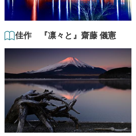
佳作 『凛々と』齋藤 儀憲