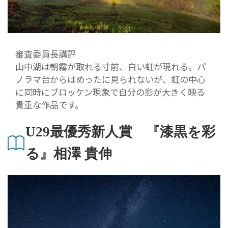
審査委員長講評
山中湖は朝霧が取れる寸前、白い虹が現れる。パ
ノラマ台からはめったに見られないが、虹の中心
に同時にブロッケン現象で自分の影が大きく映る
貴重な作品です。
U29最優秀新人賞 『漆黒を彩
る』相澤 貴伸