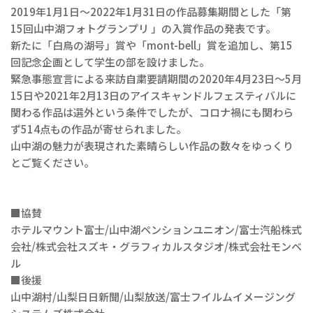
2019年1月1日～2022年1月31日の作品募集期間とした「第
15回山中湖フォトグランプリ 」の入賞作品の発表です。
新たに「白鳥の湖号」賞や「mont-bell」賞を追加し、第15
回記念企画として学生の部を設けました。
緊急事態宣言による来訪自粛要請期間の2020年4月23日～5月
15日や2021年2月13日のアイスキャンドルフェスティバルに
関わる作品は選外という条件でしたが、コロナ禍にも関わら
ず514点もの作品が寄せられました。
山中湖の魅力が表現された素晴らしい作品の数々をゆっくり
とご覧ください。
■協賛
ホテルマウント富士/山中湖ペンションユニオン/富士汽船株式
会社/株式会社スズキ・グラフィカルスタジオ/株式会社モンベ
ル
■後援
山中湖村/山梨日日新聞/山梨放送/富士フイルムイメージング