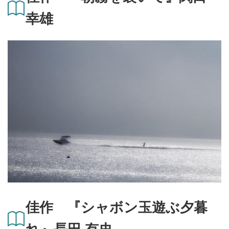
幸雄
佳作 『シャボン玉遊ぶ夕暮