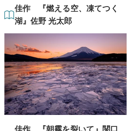
佳作 『燃える空、凍てつく
湖』佐野 光太郎
佳作 『朝霧を裂いて』関口