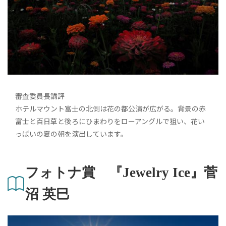
審査委員長講評
ホテルマウント富士の北側は花の都公演が広がる。背景の赤
富士と百日草と後ろにひまわりをローアングルで狙い、花い
っぱいの夏の朝を演出しています。
フォトナ賞 『Jewelry Ice』菅
沼 英巳