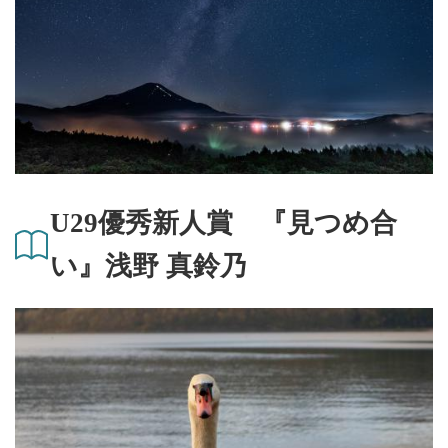
U29優秀新人賞 『見つめ合
い』浅野 真鈴乃