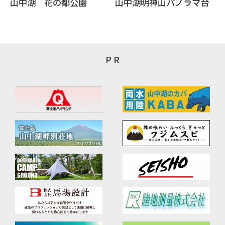
山中湖 花の都公園
山中湖明神山パノラマ台
P R