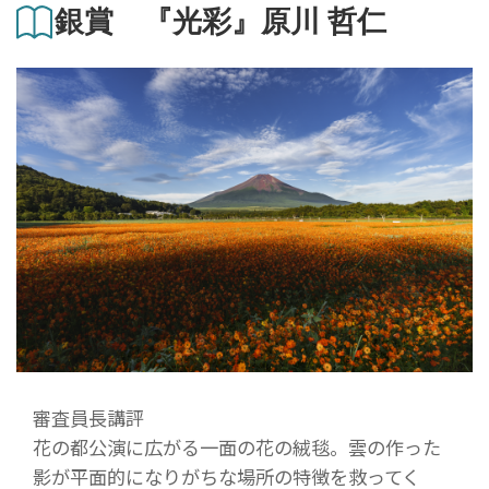
銀賞 『光彩』原川 哲仁
審査員長講評
花の都公演に広がる一面の花の絨毯。雲の作った
影が平面的になりがちな場所の特徴を救ってく