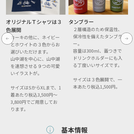
オリジナルＴシャツは３
タンブラー
色展開
２層構造のため保温性、
保冷性を備えたタンブラ
カーキの他に、ネイビー
ー。
とホワイトの３色からお
容量は300ml、蓋つきで
選びいただけます。
ドリンクホルダーにも入
山中湖を中心に、山中湖
る丁度いいサイズです。
を連想させる９つの可愛
いイラストが。
サイズは３色展開で、一
本あたり税込1,500円。
サイズはSからXLまで、1
着あたり税込3,500円～
3,800円でご用意してお
ります。
基本情報