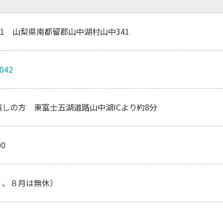
0501 山梨県南都留郡山中湖村山中341
2042
しの方 東富士五湖道路山中湖ICより約8分
00
７、８月は無休）