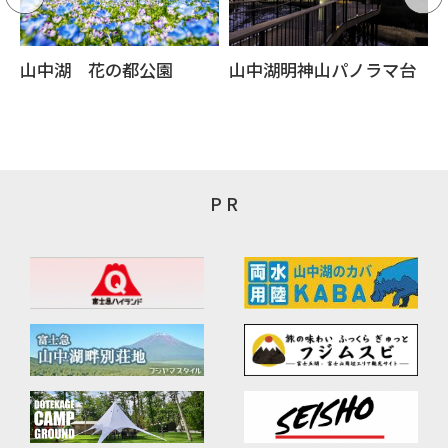
山中湖 花の都公園
山中湖明神山パノラマ台
P R