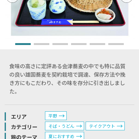
食味の高さに定評ある会津蕎麦の中でも特に品質
の良い雄国蕎麦を契約栽培で調達、保存方法や挽
き方にもこだわり、その味を存分に引き出しまし
た。
エリア
平野
カテゴリー
そば・うどん
テイクアウト
旅のテーマ
夏におすすめ