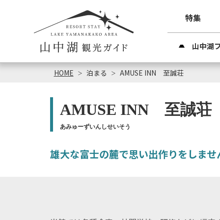
特集
山中湖
HOME
泊まる
AMUSE INN 至誠荘
AMUSE INN 至誠荘
あみゅーずいんしせいそう
雄大な富士の麓で思い出作りをしませ