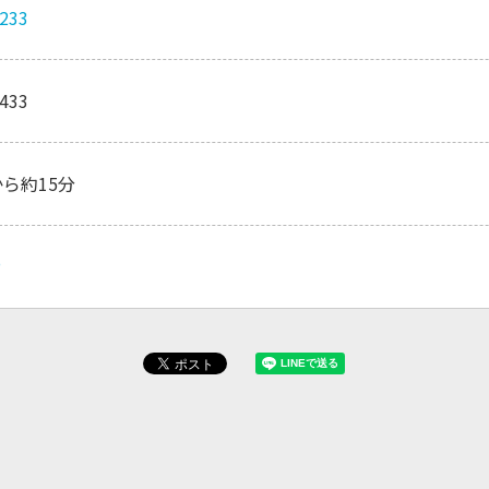
8233
8433
から約15分
P