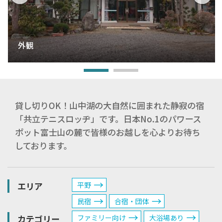
外観
貸し切りOK！山中湖の大自然に囲まれた静寂の宿
「共立テニスロッヂ」です。日本No.1のパワース
ポット富士山の麓で皆様のお越しを心よりお待ち
しております。
エリア
平野
民宿
合宿・団体
カテゴリー
ファミリー向け
大浴場あり