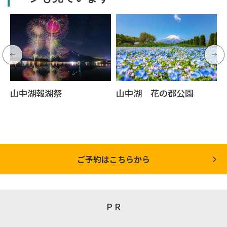
山中湖報湖祭
山中湖 花の都公園
ご予約はこちらから
P R