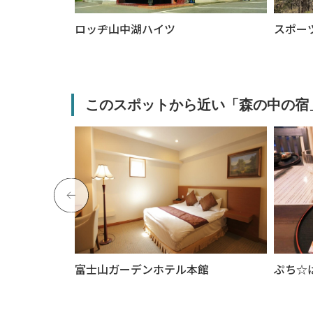
ロッヂ山中湖ハイツ
スポー
このスポットから近い「森の中の宿
ト
富士山ガーデンホテル本館
ぷち☆