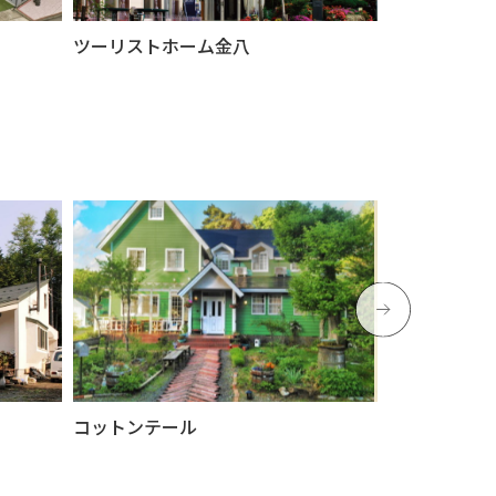
ツーリストホーム金八
Guest hou
然）
コットンテール
マナハウス