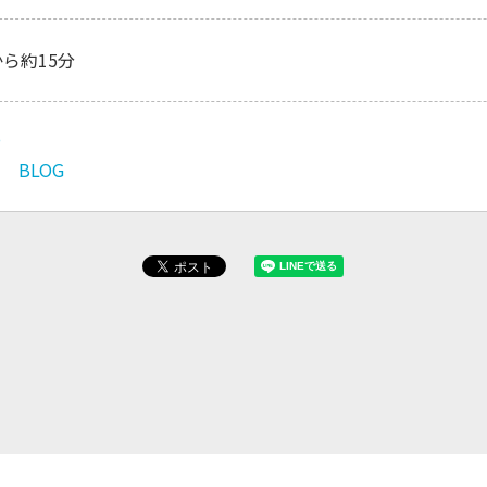
から約15分
P
M BLOG