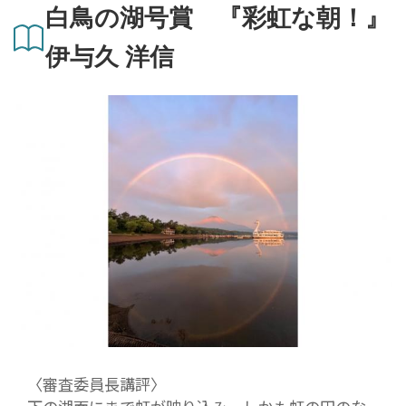
白鳥の湖号賞 『彩虹な朝！』
伊与久 洋信
〈審査委員長講評〉