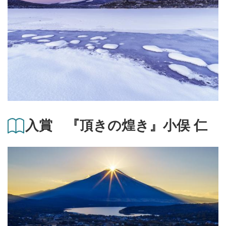
入賞 『頂きの煌き』小俣 仁