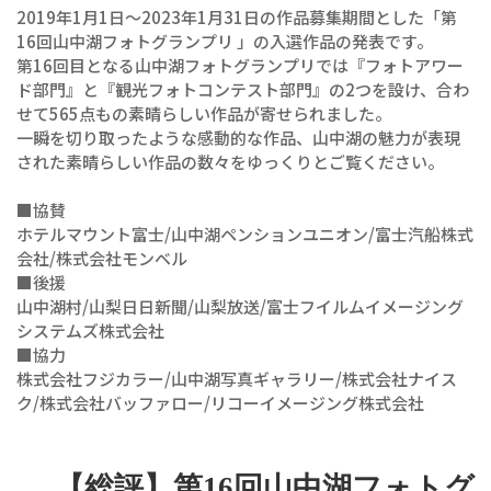
2019年1月1日～2023年1月31日の作品募集期間とした「第
16回山中湖フォトグランプリ 」の入選作品の発表です。
第16回目となる山中湖フォトグランプリでは『フォトアワー
ド部門』と『観光フォトコンテスト部門』の2つを設け、合わ
せて565点もの素晴らしい作品が寄せられました。
一瞬を切り取ったような感動的な作品、山中湖の魅力が表現
された素晴らしい作品の数々をゆっくりとご覧ください。
■協賛
ホテルマウント富士/山中湖ペンションユニオン/富士汽船株式
会社/株式会社モンベル
■後援
山中湖村/山梨日日新聞/山梨放送/富士フイルムイメージング
システムズ株式会社
■協力
株式会社フジカラー/山中湖写真ギャラリー/株式会社ナイス
ク/株式会社バッファロー/リコーイメージング株式会社
【総評】第16回山中湖フォトグ