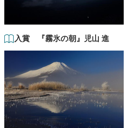
入賞 『霧氷の朝』児山 進