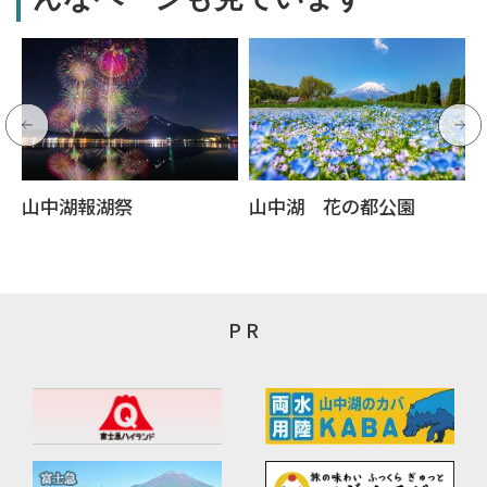
山中湖報湖祭
山中湖 花の都公園
P R