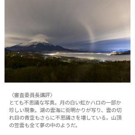
〈審査委員長講評〉
とても不思議な写真。月の白い虹かハロの一部か
珍しい現象。湖の雲海に街明かりが写り、雲の切
れ目の青空もさらに不思議さを増している。山頂
の笠雲も全て夢の中のようだ。