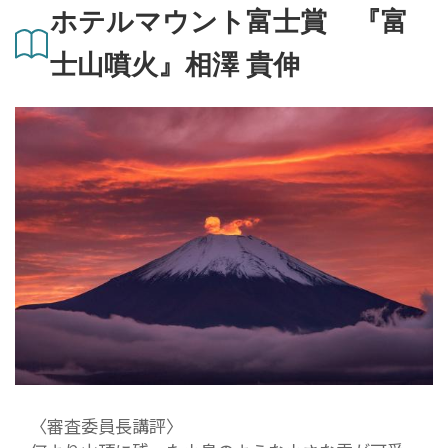
ホテルマウント富士賞 『富
士山噴火』相澤 貴伸
〈審査委員長講評〉